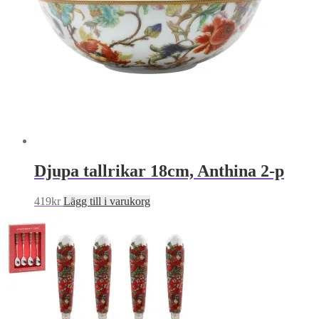
Djupa tallrikar 18cm, Anthina 2-p
419
kr
Lägg till i varukorg