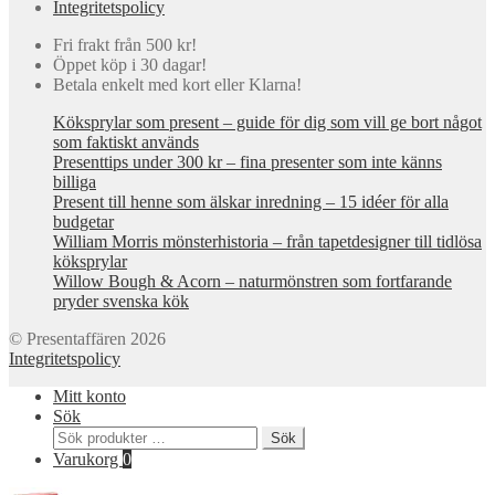
Integritetspolicy
Fri frakt från 500 kr!
Öppet köp i 30 dagar!
Betala enkelt med kort eller Klarna!
Köksprylar som present – guide för dig som vill ge bort något
som faktiskt används
Presenttips under 300 kr – fina presenter som inte känns
billiga
Present till henne som älskar inredning – 15 idéer för alla
budgetar
William Morris mönsterhistoria – från tapetdesigner till tidlösa
köksprylar
Willow Bough & Acorn – naturmönstren som fortfarande
pryder svenska kök
© Presentaffären 2026
Integritetspolicy
Mitt konto
Sök
Sök
Sök
efter:
Varukorg
0