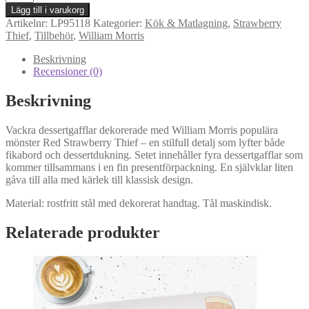
Morris
Lägg till i varukorg
Red
Artikelnr:
LP95118
Kategorier:
Kök & Matlagning
,
Strawberry
Strawberry
Thief
,
Tillbehör
,
William Morris
Thief
Dessertgafflar
Beskrivning
4
Recensioner (0)
st
mängd
Beskrivning
Vackra dessertgafflar dekorerade med William Morris populära
mönster Red Strawberry Thief – en stilfull detalj som lyfter både
fikabord och dessertdukning. Setet innehåller fyra dessertgafflar som
kommer tillsammans i en fin presentförpackning. En självklar liten
gåva till alla med kärlek till klassisk design.
Material: rostfritt stål med dekorerat handtag. Tål maskindisk.
Relaterade produkter