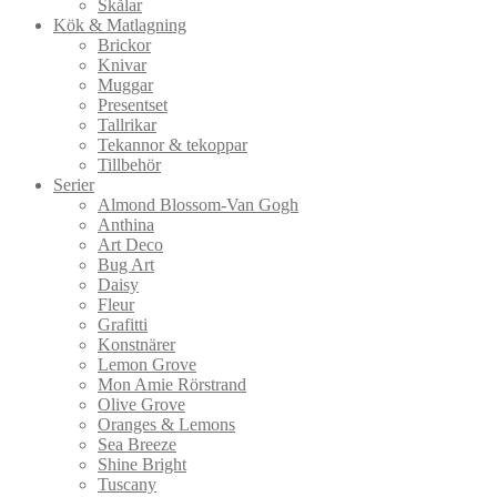
Skålar
Kök & Matlagning
Brickor
Knivar
Muggar
Presentset
Tallrikar
Tekannor & tekoppar
Tillbehör
Serier
Almond Blossom-Van Gogh
Anthina
Art Deco
Bug Art
Daisy
Fleur
Grafitti
Konstnärer
Lemon Grove
Mon Amie Rörstrand
Olive Grove
Oranges & Lemons
Sea Breeze
Shine Bright
Tuscany