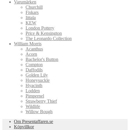
Varumärken
Churchill
Fiskars
Iittala
KEW
London Pottery
Price & Kensington
The Leonardo Collection
William Morris
Acanthus
Acorn
Bachelor's Button
Compton
Daffodils
Golden Lily
Honeysuckle
Hyacinth
Lodden
Pimpernel
Strawberry Thief
Wildlife
Willow Bough
Om Presentaffaren.se
Köpvillkor