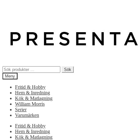
Sök
Sök
efter:
Meny
Fritid & Hobby
Hem & Inredning
Kök & Matlagning
William Morris
Serier
Varumärken
Fritid & Hobby
Hem & Inredning
Kök & Matlagning