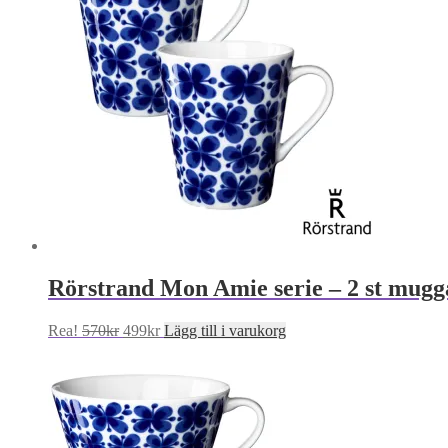
Rörstrand Mon Amie serie – 2 st mugg
Det
Det
Rea!
570
kr
499
kr
Lägg till i varukorg
ursprungliga
nuvarande
priset
priset
var:
är:
570kr.
499kr.