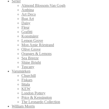
Serier
Almond Blossom-Van Gogh
Anthina
Art Deco
Bug Art
Daisy
Fleur
Grafitti
Konstnärer
Lemon Grove
Mon Amie Rörstrand
Olive Grove
Oranges & Lemons
Sea Breeze
Shine Bright
Tuscany
Varumärken
Churchill
Fiskars
Iittala
KEW
London Pottery
Price & Kensington
The Leonardo Collection
William Morris