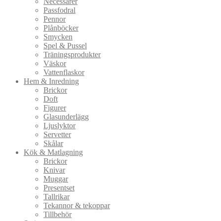
Necessärer
Passfodral
Pennor
Plånböcker
Smycken
Spel & Pussel
Träningsprodukter
Väskor
Vattenflaskor
Hem & Inredning
Brickor
Doft
Figurer
Glasunderlägg
Ljuslyktor
Servetter
Skålar
Kök & Matlagning
Brickor
Knivar
Muggar
Presentset
Tallrikar
Tekannor & tekoppar
Tillbehör