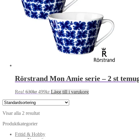
Rörstrand Mon Amie serie – 2 st temu
Det
Det
Rea!
630
kr
499
kr
Lägg till i varukorg
ursprungliga
nuvarande
priset
priset
var:
är:
Visar alla 2 resultat
630kr.
499kr.
Produktkategorier
Fritid & Hobby