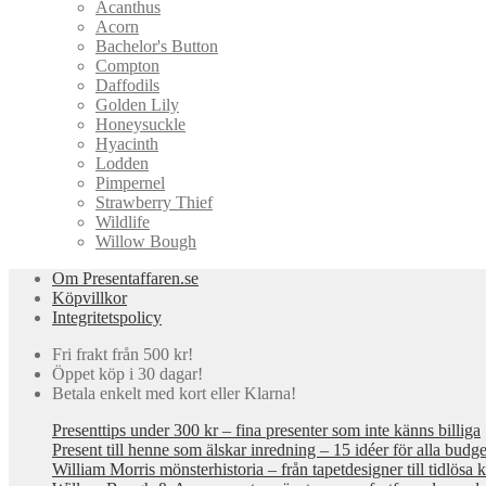
Acanthus
Acorn
Bachelor's Button
Compton
Daffodils
Golden Lily
Honeysuckle
Hyacinth
Lodden
Pimpernel
Strawberry Thief
Wildlife
Willow Bough
Om Presentaffaren.se
Köpvillkor
Integritetspolicy
Fri frakt från 500 kr!
Öppet köp i 30 dagar!
Betala enkelt med kort eller Klarna!
Presenttips under 300 kr – fina presenter som inte känns billiga
Present till henne som älskar inredning – 15 idéer för alla budge
William Morris mönsterhistoria – från tapetdesigner till tidlösa 