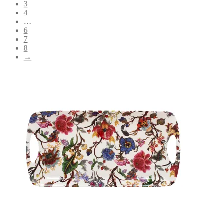
3
4
…
6
7
8
→