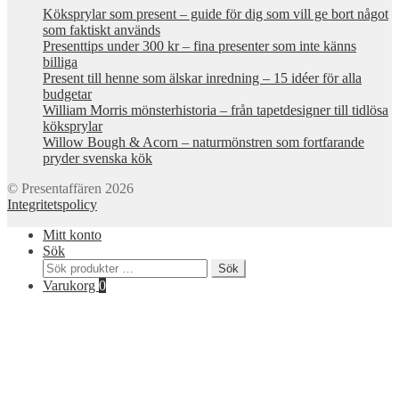
Köksprylar som present – guide för dig som vill ge bort något
som faktiskt används
Presenttips under 300 kr – fina presenter som inte känns
billiga
Present till henne som älskar inredning – 15 idéer för alla
budgetar
William Morris mönsterhistoria – från tapetdesigner till tidlösa
köksprylar
Willow Bough & Acorn – naturmönstren som fortfarande
pryder svenska kök
© Presentaffären 2026
Integritetspolicy
Mitt konto
Sök
Sök
Sök
efter:
Varukorg
0