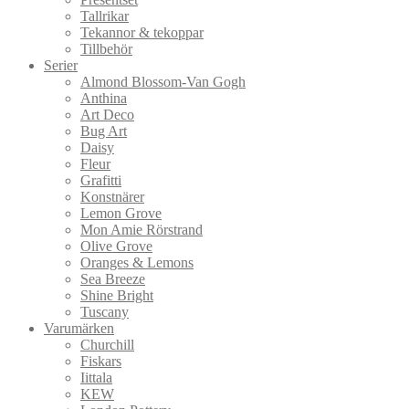
Tallrikar
Tekannor & tekoppar
Tillbehör
Serier
Almond Blossom-Van Gogh
Anthina
Art Deco
Bug Art
Daisy
Fleur
Grafitti
Konstnärer
Lemon Grove
Mon Amie Rörstrand
Olive Grove
Oranges & Lemons
Sea Breeze
Shine Bright
Tuscany
Varumärken
Churchill
Fiskars
Iittala
KEW