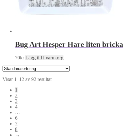
Bug Art Hesper Hare liten bricka
70
kr
Lägg till i varukorg
Visar 1–12 av 92 resultat
1
2
3
4
…
6
7
8
→