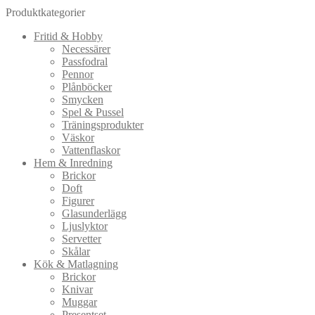
Produktkategorier
Fritid & Hobby
Necessärer
Passfodral
Pennor
Plånböcker
Smycken
Spel & Pussel
Träningsprodukter
Väskor
Vattenflaskor
Hem & Inredning
Brickor
Doft
Figurer
Glasunderlägg
Ljuslyktor
Servetter
Skålar
Kök & Matlagning
Brickor
Knivar
Muggar
Presentset