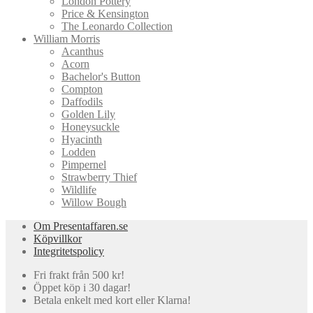
London Pottery
Price & Kensington
The Leonardo Collection
William Morris
Acanthus
Acorn
Bachelor's Button
Compton
Daffodils
Golden Lily
Honeysuckle
Hyacinth
Lodden
Pimpernel
Strawberry Thief
Wildlife
Willow Bough
Om Presentaffaren.se
Köpvillkor
Integritetspolicy
Fri frakt från 500 kr!
Öppet köp i 30 dagar!
Betala enkelt med kort eller Klarna!