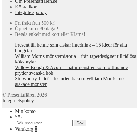
Om Presentaffaren.se
Köpvillkor
Integritetspolicy
Fri frakt från 500 kr!
Öppet köp i 30 dagar!
Betala enkelt med kort eller Klarna!
Present till henne som älskar inredning – 15 idéer för alla
budgetar
William Morris mönsterhistoria – från tapetdesigner till tidlösa
köksprylar
Willow Bough & Acorn – naturmönstren som fortfarande
pryder svenska kök
Strawberry Thief – historien bakom William Morris mest
älskade mönster
© Presentaffären 2026
Integritetspolicy
Mitt konto
Sök
Sök
Sök
efter:
Varukorg
0