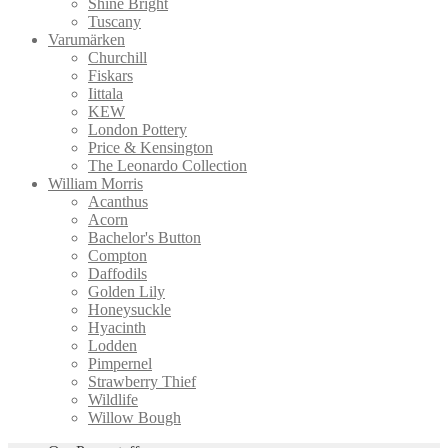
Shine Bright
Tuscany
Varumärken
Churchill
Fiskars
Iittala
KEW
London Pottery
Price & Kensington
The Leonardo Collection
William Morris
Acanthus
Acorn
Bachelor's Button
Compton
Daffodils
Golden Lily
Honeysuckle
Hyacinth
Lodden
Pimpernel
Strawberry Thief
Wildlife
Willow Bough