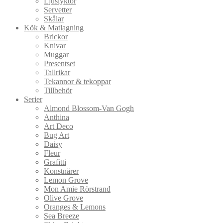
Ljuslyktor
Servetter
Skålar
Kök & Matlagning
Brickor
Knivar
Muggar
Presentset
Tallrikar
Tekannor & tekoppar
Tillbehör
Serier
Almond Blossom-Van Gogh
Anthina
Art Deco
Bug Art
Daisy
Fleur
Grafitti
Konstnärer
Lemon Grove
Mon Amie Rörstrand
Olive Grove
Oranges & Lemons
Sea Breeze