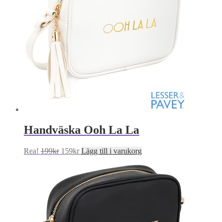
Handväska Ooh La La
Det
Det
Rea!
199
kr
159
kr
Lägg till i varukorg
ursprungliga
nuvarande
priset
priset
var:
är:
199kr.
159kr.