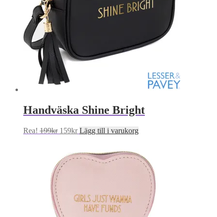
Handväska Shine Bright
Det
Det
Rea!
199
kr
159
kr
Lägg till i varukorg
ursprungliga
nuvarande
priset
priset
var:
är:
199kr.
159kr.