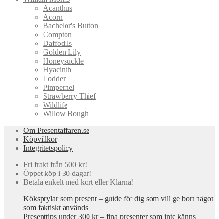
Acanthus
Acorn
Bachelor's Button
Compton
Daffodils
Golden Lily
Honeysuckle
Hyacinth
Lodden
Pimpernel
Strawberry Thief
Wildlife
Willow Bough
Om Presentaffaren.se
Köpvillkor
Integritetspolicy
Fri frakt från 500 kr!
Öppet köp i 30 dagar!
Betala enkelt med kort eller Klarna!
Köksprylar som present – guide för dig som vill ge bort något
som faktiskt används
Presenttips under 300 kr – fina presenter som inte känns