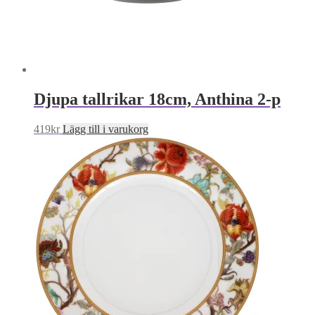
Djupa tallrikar 18cm, Anthina 2-p
419
kr
Lägg till i varukorg