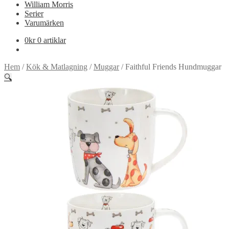
William Morris
Serier
Varumärken
0
kr
0 artiklar
Hem
/
Kök & Matlagning
/
Muggar
/
Faithful Friends Hundmuggar
🔍