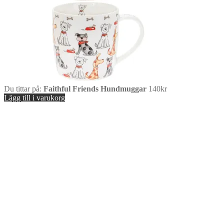
Du tittar på:
Faithful Friends Hundmuggar
140
kr
Lägg till i varukorg