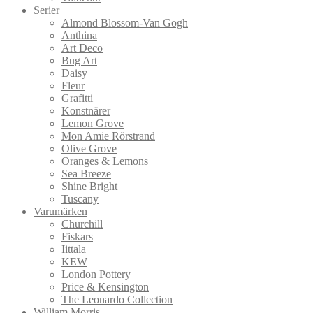
Serier
Almond Blossom-Van Gogh
Anthina
Art Deco
Bug Art
Daisy
Fleur
Grafitti
Konstnärer
Lemon Grove
Mon Amie Rörstrand
Olive Grove
Oranges & Lemons
Sea Breeze
Shine Bright
Tuscany
Varumärken
Churchill
Fiskars
Iittala
KEW
London Pottery
Price & Kensington
The Leonardo Collection
William Morris