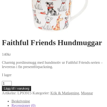
Faithful Friends Hundmuggar
140
kr
Charmig porslinsmugg med hundmotiv ur Faithful Friends-serien –
levereras i fin presentförpackning.
I lager
Faithful
Friends
Lägg till i varukorg
Hundmuggar
Artikelnr:
LP93915
Kategorier:
Kök & Matlagning
,
Muggar
mängd
Beskrivning
Recensioner (0)