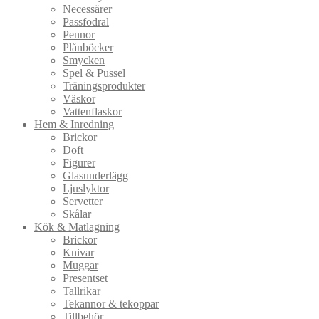
Necessärer
Passfodral
Pennor
Plånböcker
Smycken
Spel & Pussel
Träningsprodukter
Väskor
Vattenflaskor
Hem & Inredning
Brickor
Doft
Figurer
Glasunderlägg
Ljuslyktor
Servetter
Skålar
Kök & Matlagning
Brickor
Knivar
Muggar
Presentset
Tallrikar
Tekannor & tekoppar
Tillbehör