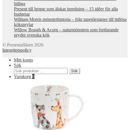
billiga
Present till henne som älskar inredning – 15 idéer för alla
budgetar
William Morris mönsterhistoria – från tapetdesigner till tidlösa
köksprylar
Willow Bough & Acorn – naturmönstren som fortfarande
pryder svenska kök
© Presentaffären 2026
Integritetspolicy
Mitt konto
Sök
Sök
Sök
efter:
Varukorg
0