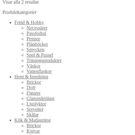
Visar alla 2 resultat
Produktkategorier
Fritid & Hobby
Necessärer
Passfodral
Pennor
Plånböcker
Smycken
Spel & Pussel
Träningsprodukter
Väskor
Vattenflaskor
Hem & Inredning
Brickor
Doft
Figurer
Glasunderlägg
Ljuslyktor
Servetter
Skålar
Kök & Matlagning
Brickor
Knivar