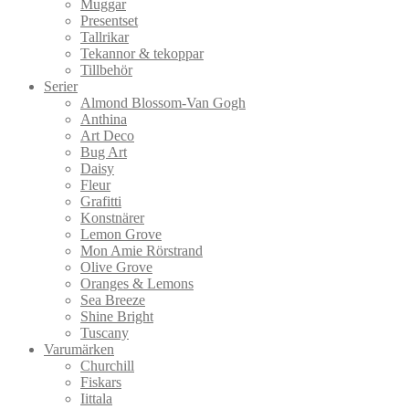
Muggar
Presentset
Tallrikar
Tekannor & tekoppar
Tillbehör
Serier
Almond Blossom-Van Gogh
Anthina
Art Deco
Bug Art
Daisy
Fleur
Grafitti
Konstnärer
Lemon Grove
Mon Amie Rörstrand
Olive Grove
Oranges & Lemons
Sea Breeze
Shine Bright
Tuscany
Varumärken
Churchill
Fiskars
Iittala