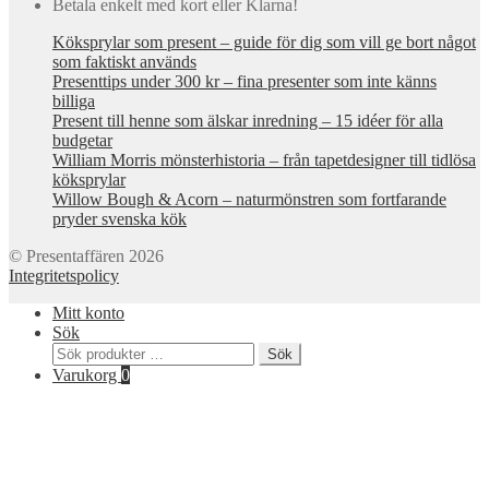
Betala enkelt med kort eller Klarna!
Köksprylar som present – guide för dig som vill ge bort något
som faktiskt används
Presenttips under 300 kr – fina presenter som inte känns
billiga
Present till henne som älskar inredning – 15 idéer för alla
budgetar
William Morris mönsterhistoria – från tapetdesigner till tidlösa
köksprylar
Willow Bough & Acorn – naturmönstren som fortfarande
pryder svenska kök
© Presentaffären 2026
Integritetspolicy
Mitt konto
Sök
Sök
Sök
efter:
Varukorg
0