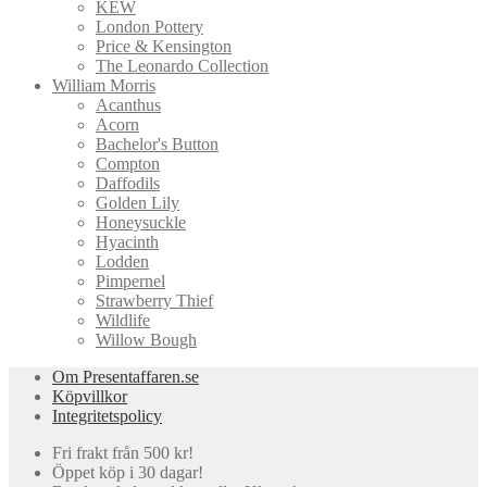
KEW
London Pottery
Price & Kensington
The Leonardo Collection
William Morris
Acanthus
Acorn
Bachelor's Button
Compton
Daffodils
Golden Lily
Honeysuckle
Hyacinth
Lodden
Pimpernel
Strawberry Thief
Wildlife
Willow Bough
Om Presentaffaren.se
Köpvillkor
Integritetspolicy
Fri frakt från 500 kr!
Öppet köp i 30 dagar!