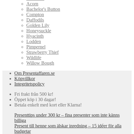
Acorn
Bachelor's Button
Compton
Daffodils
Golden Lily
Honeysuckle
Hyacinth
Lodden
Pimpernel
Strawberry Thief
Wildlife
Willow Bough
Om Presentaffaren.se
Köpvillkor
Integritetspolicy
Fri frakt från 500 kr!
Öppet köp i 30 dagar!
Betala enkelt med kort eller Klarna!
Presenttips under 300 kr – fina presenter som inte känns
billiga
Present till henne som älskar inredning – 15 idéer för alla
budgetar