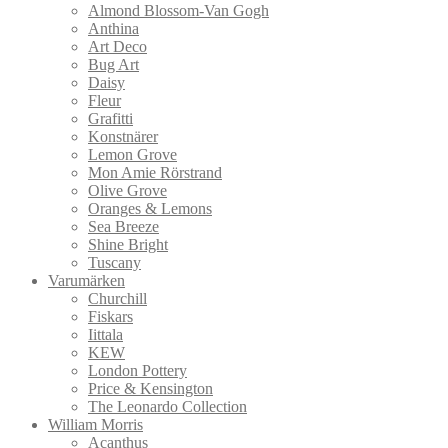
Almond Blossom-Van Gogh
Anthina
Art Deco
Bug Art
Daisy
Fleur
Grafitti
Konstnärer
Lemon Grove
Mon Amie Rörstrand
Olive Grove
Oranges & Lemons
Sea Breeze
Shine Bright
Tuscany
Varumärken
Churchill
Fiskars
Iittala
KEW
London Pottery
Price & Kensington
The Leonardo Collection
William Morris
Acanthus