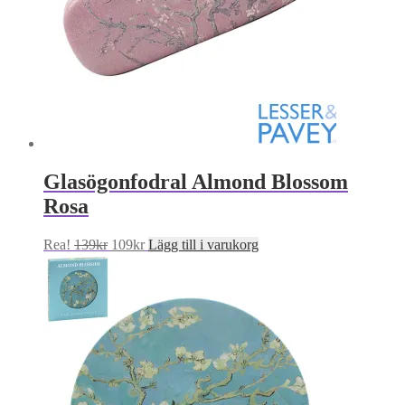
Glasögonfodral Almond Blossom
Rosa
Det
Det
Rea!
139
kr
109
kr
Lägg till i varukorg
ursprungliga
nuvarande
priset
priset
var:
är:
139kr.
109kr.