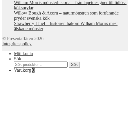
William Morris mönsterhistoria – från tapetdesigner till tidlösa
köksprylar
Willow Bough & Acorn – naturmönstren som fortfarande
pryder svenska kök
Strawberry Thief – historien bakom William Morris mest
älskade mönster
© Presentaffären 2026
Integritetspolicy
Mitt konto
Sök
Sök
Sök
efter:
Varukorg
0