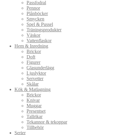
Passfodral
Pennor
Plånböcker
Smycken
Spel & Pussel
Träningsprodukter
Väskor
Vattenflaskor
Hem & Inredning
Brickor
Doft
Figurer
Glasunderlägg
Ljuslyktor
Servetter
Skålar
Kök & Matlagning
Brickor
Knivar
Muggar
Presentset
Tallrikar
Tekannor & tekoppar
Tillbehör
Serier