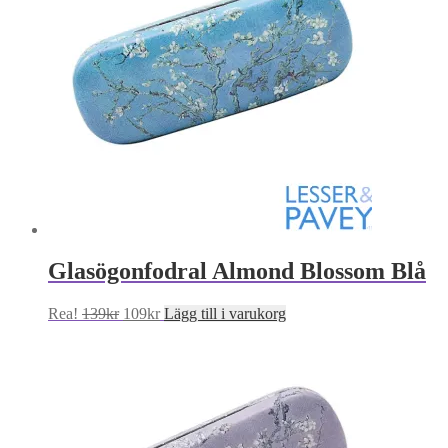
Glasögonfodral Almond Blossom Blå
Det
Det
Rea!
139
kr
109
kr
Lägg till i varukorg
ursprungliga
nuvarande
priset
priset
var:
är:
139kr.
109kr.