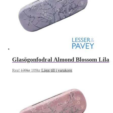
Glasögonfodral Almond Blossom Lila
Det
Det
Rea!
139
kr
109
kr
Lägg till i varukorg
ursprungliga
nuvarande
priset
priset
var:
är:
139kr.
109kr.