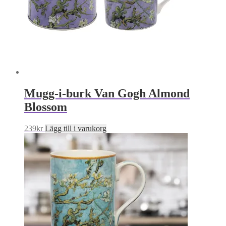
Mugg-i-burk Van Gogh Almond
Blossom
239
kr
Lägg till i varukorg