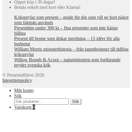
Öppet köp i 30 dagar!
Betala enkelt med kort eller Klarna!
Köksprylar som present – guide för dig som vill ge bort något
som faktiskt används
Presenttips under 300 kr – fina presenter som inte känns
billiga
Present till henne som älskar inredning – 15 idéer för alla
budgetar
William Morris mönsterhistoria – från tapetdesigner till tidlösa
köksprylar
Willow Bough & Acorn – naturmönstren som fortfarande
pryder svenska kök
© Presentaffären 2026
Integritetspolicy
Mitt konto
Sök
Sök
Sök
efter:
Varukorg
0