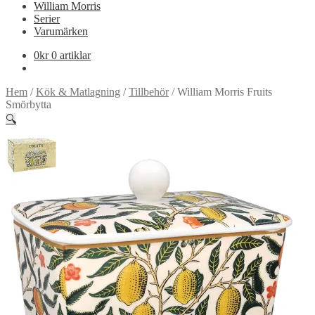
William Morris
Serier
Varumärken
0
kr
0 artiklar
Hem
/
Kök & Matlagning
/
Tillbehör
/
William Morris Fruits
Smörbytta
🔍