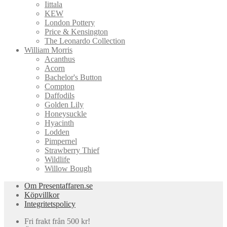
Iittala
KEW
London Pottery
Price & Kensington
The Leonardo Collection
William Morris
Acanthus
Acorn
Bachelor's Button
Compton
Daffodils
Golden Lily
Honeysuckle
Hyacinth
Lodden
Pimpernel
Strawberry Thief
Wildlife
Willow Bough
Om Presentaffaren.se
Köpvillkor
Integritetspolicy
Fri frakt från 500 kr!