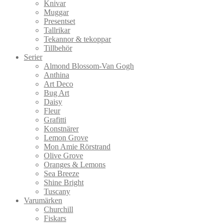
Knivar
Muggar
Presentset
Tallrikar
Tekannor & tekoppar
Tillbehör
Serier
Almond Blossom-Van Gogh
Anthina
Art Deco
Bug Art
Daisy
Fleur
Grafitti
Konstnärer
Lemon Grove
Mon Amie Rörstrand
Olive Grove
Oranges & Lemons
Sea Breeze
Shine Bright
Tuscany
Varumärken
Churchill
Fiskars