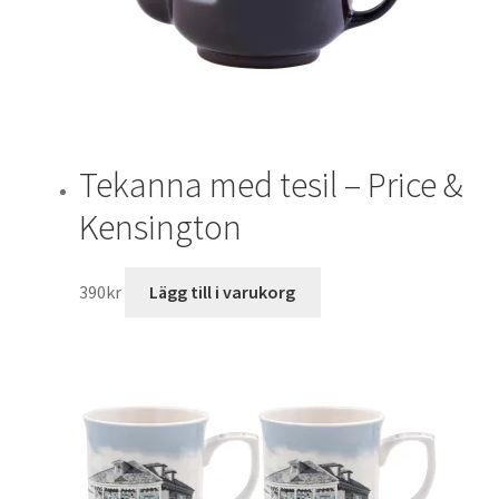
Tekanna med tesil – Price &
Kensington
390
kr
Lägg till i varukorg