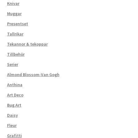
Knivar
Muggar
Presentset
Tallrikar
Tekannor & tekoppar
Tillbehör
Serier
Almond Blossom-Van Gogh
Anthina
Art Deco
Bug Art
Daisy
Fleur
Grafitti