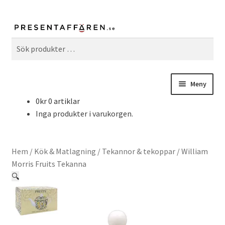
Sök
Sök
efter:
Meny
0
kr
0 artiklar
Fritid & Hobby
Inga produkter i varukorgen.
Hem & Inredning
Hem
/
Kök & Matlagning
/
Tekannor & tekoppar
/
William
Kök & Matlagning
Morris Fruits Tekanna
🔍
William Morris
Serier