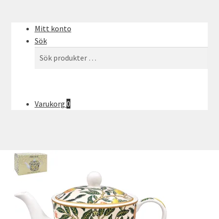
Mitt konto
Sök
Sök
Sök
efter:
Varukorg
0