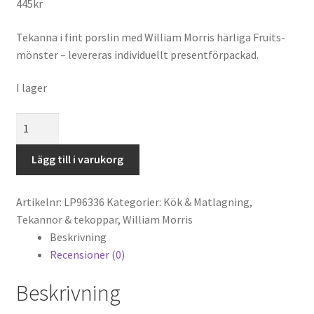
445
kr
Tekanna i fint porslin med William Morris härliga Fruits-
mönster – levereras individuellt presentförpackad.
I lager
William
Morris
Fruits
Lägg till i varukorg
Tekanna
mängd
Artikelnr:
LP96336
Kategorier:
Kök & Matlagning
,
Tekannor & tekoppar
,
William Morris
Beskrivning
Recensioner (0)
Beskrivning