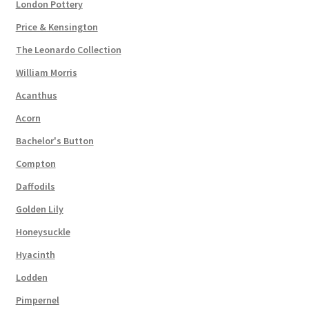
London Pottery
Price & Kensington
The Leonardo Collection
William Morris
Acanthus
Acorn
Bachelor's Button
Compton
Daffodils
Golden Lily
Honeysuckle
Hyacinth
Lodden
Pimpernel