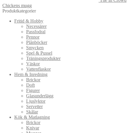
The In Crowd
Chickens mugg
Produktkategorier
Fritid & Hobby
Necessärer
Passfodral
Pennor
Plånböcker
Smycken
Spel & Pussel
Träningsprodukter
Väskor
Vattenflaskor
Hem & Inredning
Brickor
Doft
Figurer
Glasunderlägg
Ljuslyktor
Servetter
Skålar
Kök & Matlagning
Brickor
Knivar