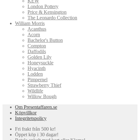
KEW
London Pottery
Price & Kensington
The Leonardo Collection
William Morris
Acanthus
Acorn
Bachelor's Button
Compton
Daffodils
Golden Lily
Honeysuckle
Hyacinth
Lodden
Pimpernel
Strawberry Thief
Wildlife
Willow Bough
Om Presentaffaren.se
Köpvillkor
Integritetspolicy
Fri frakt från 500 kr!
Öppet köp i 30 dagar!