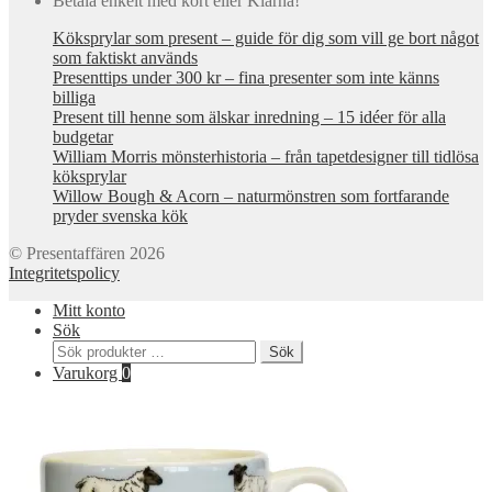
Betala enkelt med kort eller Klarna!
Köksprylar som present – guide för dig som vill ge bort något
som faktiskt används
Presenttips under 300 kr – fina presenter som inte känns
billiga
Present till henne som älskar inredning – 15 idéer för alla
budgetar
William Morris mönsterhistoria – från tapetdesigner till tidlösa
köksprylar
Willow Bough & Acorn – naturmönstren som fortfarande
pryder svenska kök
© Presentaffären 2026
Integritetspolicy
Mitt konto
Sök
Sök
Sök
efter:
Varukorg
0