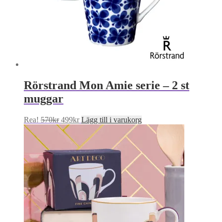
Rörstrand Mon Amie serie – 2 st
muggar
Det
Det
Rea!
570
kr
499
kr
Lägg till i varukorg
ursprungliga
nuvarande
priset
priset
var:
är:
570kr.
499kr.