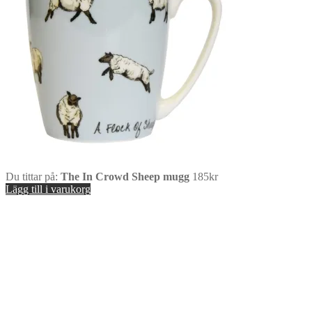
Du tittar på:
The In Crowd Sheep mugg
185
kr
Lägg till i varukorg