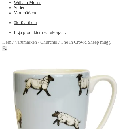
William Morris
Serier
Varumärken
0
kr
0 artiklar
Inga produkter i varukorgen.
Hem
/
Varumärken
/
Churchill
/
The In Crowd Sheep mugg
🔍