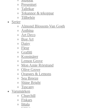
Muggar
Presentset
Tallrikar
Tekannor & tekoppar
Tillbehör
Serier
Almond Blossom-Van Gogh
Anthina
Art Deco
Bug Art
Daisy
Fleur
Grafitti
Konstnärer
Lemon Grove
Mon Amie Rörstrand
Olive Grove
Oranges & Lemons
Sea Breeze
Shine Bright
Tuscany
Varumärken
Churchill
Fiskars
Iittala