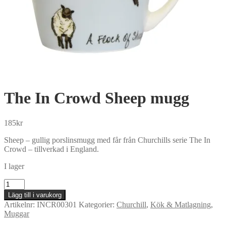
The In Crowd Sheep mugg
185
kr
Sheep – gullig porslinsmugg med får från Churchills serie The In
Crowd – tillverkad i England.
I lager
The
In
Lägg till i varukorg
Crowd
Artikelnr:
INCR00301
Kategorier:
Churchill
,
Kök & Matlagning
,
Sheep
Muggar
mugg