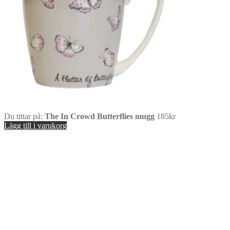
Du tittar på:
The In Crowd Butterflies mugg
185
kr
Lägg till i varukorg