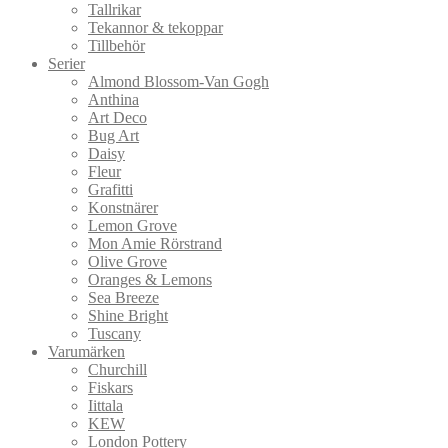
Tallrikar
Tekannor & tekoppar
Tillbehör
Serier
Almond Blossom-Van Gogh
Anthina
Art Deco
Bug Art
Daisy
Fleur
Grafitti
Konstnärer
Lemon Grove
Mon Amie Rörstrand
Olive Grove
Oranges & Lemons
Sea Breeze
Shine Bright
Tuscany
Varumärken
Churchill
Fiskars
Iittala
KEW
London Pottery