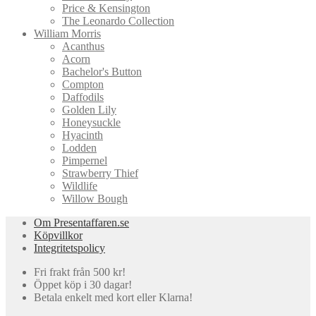
Price & Kensington
The Leonardo Collection
William Morris
Acanthus
Acorn
Bachelor's Button
Compton
Daffodils
Golden Lily
Honeysuckle
Hyacinth
Lodden
Pimpernel
Strawberry Thief
Wildlife
Willow Bough
Om Presentaffaren.se
Köpvillkor
Integritetspolicy
Fri frakt från 500 kr!
Öppet köp i 30 dagar!
Betala enkelt med kort eller Klarna!