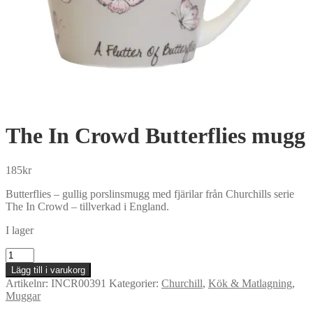
The In Crowd Butterflies mugg
185
kr
Butterflies – gullig porslinsmugg med fjärilar från Churchills serie
The In Crowd – tillverkad i England.
I lager
The
In
Lägg till i varukorg
Crowd
Artikelnr:
INCR00391
Kategorier:
Churchill
,
Kök & Matlagning
,
Butterflies
Muggar
mugg