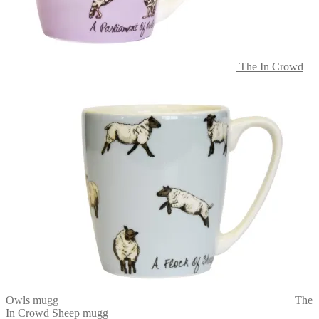
The In Crowd
Owls mugg
The
In Crowd Sheep mugg