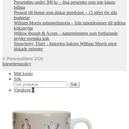
Presenttips under 300 kr – fina presenter som inte känns
billiga
Present till henne som älskar inredning – 15 idéer för alla
budgetar
William Morris mönsterhistoria – från tapetdesigner till tidlösa
köksprylar
Willow Bough & Acorn – naturmönstren som fortfarande
pryder svenska kök
Strawberry Thief – historien bakom William Morris mest
älskade mönster
© Presentaffären 2026
Integritetspolicy
Mitt konto
Sök
Sök
Sök
efter:
Varukorg
0