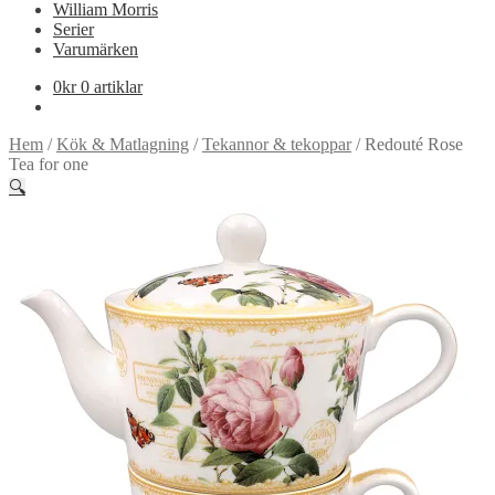
William Morris
Serier
Varumärken
0
kr
0 artiklar
Hem
/
Kök & Matlagning
/
Tekannor & tekoppar
/
Redouté Rose
Tea for one
🔍