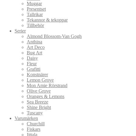
Muggar
Presentset
Tallrikar
Tekannor & tekoppar
Tillbehör
Serier
Almond Blossom-Van Gogh
Anthina
Art Deco
Bug Art
Daisy
Fleur
Grafitti
Konstnärer
Lemon Grove
Mon Amie Rörstrand
Olive Grove
Oranges & Lemons
Sea Breeze
Shine Bright
Tuscany
Varumärken
Churchill
Fiskars
Iittala