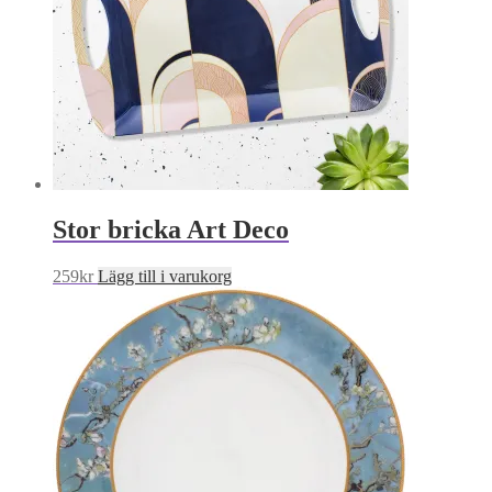
Stor bricka Art Deco
259
kr
Lägg till i varukorg