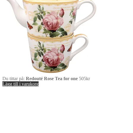
Du tittar på:
Redouté Rose Tea for one
505
kr
Lägg till i varukorg