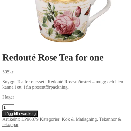
Redouté Rose Tea for one
505
kr
Snyggt Tea for one-set i Redouté Rose-mönstret – mugg och liten
kanna i ett, i fin presentförpackning.
I lager
Redouté
Rose
Lägg till i varukorg
Tea
Artikelnr:
LP96379
Kategorier:
Kök & Matlagning
,
Tekannor &
for
tekoppar
one