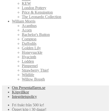
KEW
London Pottery
Price & Kensington
The Leonardo Collection
William Morris
Acanthus
Acorn
Bachelor's Button
Compton
Daffodils
Golden Lily
Honeysuckle
Hyacinth
Lodden
Pimpernel
Strawberry Thief
Wildlife
Willow Bough
Om Presentaffaren.se
Köpvillkor
Integritetspolicy
Fri frakt från 500 kr!
Öppet köp i 30 dagar!