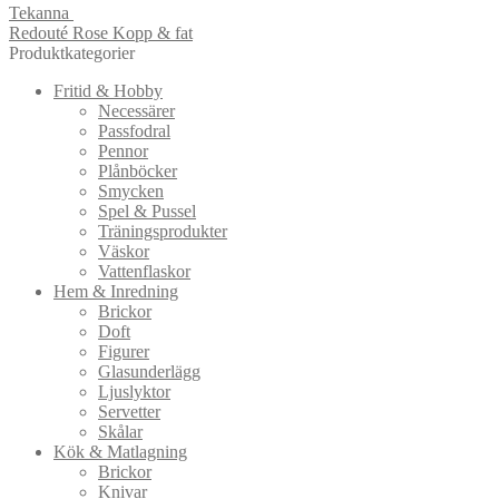
Tekanna
Redouté Rose Kopp & fat
Produktkategorier
Fritid & Hobby
Necessärer
Passfodral
Pennor
Plånböcker
Smycken
Spel & Pussel
Träningsprodukter
Väskor
Vattenflaskor
Hem & Inredning
Brickor
Doft
Figurer
Glasunderlägg
Ljuslyktor
Servetter
Skålar
Kök & Matlagning
Brickor
Knivar