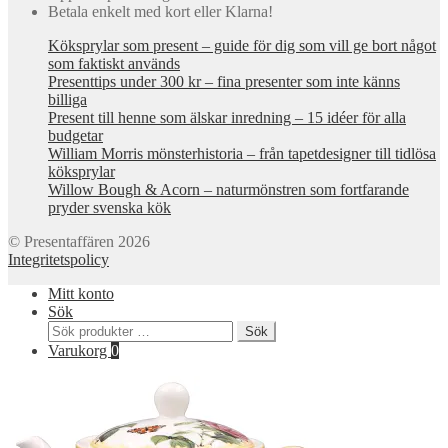
Betala enkelt med kort eller Klarna!
Köksprylar som present – guide för dig som vill ge bort något
som faktiskt används
Presenttips under 300 kr – fina presenter som inte känns
billiga
Present till henne som älskar inredning – 15 idéer för alla
budgetar
William Morris mönsterhistoria – från tapetdesigner till tidlösa
köksprylar
Willow Bough & Acorn – naturmönstren som fortfarande
pryder svenska kök
© Presentaffären 2026
Integritetspolicy
Mitt konto
Sök
Sök
Sök
efter:
Varukorg
0