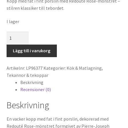
Kopp med fat i fint porslin med Redouté Rose-mönstret –
stilren klassiker till tebordet.
I lager
Redouté
Rose
Kopp
Lägg till i varukorg
&
fat
Artikelnr:
LP96377
Kategorier:
Kök & Matlagning
,
mängd
Tekannor & tekoppar
Beskrivning
Recensioner (0)
Beskrivning
En vacker kopp med fat i fint porslin, dekorerad med
Redouté Rose-mönstret formgivet av Pierre-Joseph