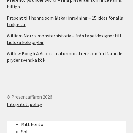
Presenttips under 300 kr – fina presenter som inte känns
billiga
Present till henne som älskar inredning – 15 idéer för alla
budgetar
William Morris mönsterhistoria – från tapetdesigner till
tidlösa köksprylar
Willow Bough & Acorn – naturmönstren som fortfarande
pryder svenska kök
© Presentaffären 2026
Integritetspolicy
Mitt konto
Sök