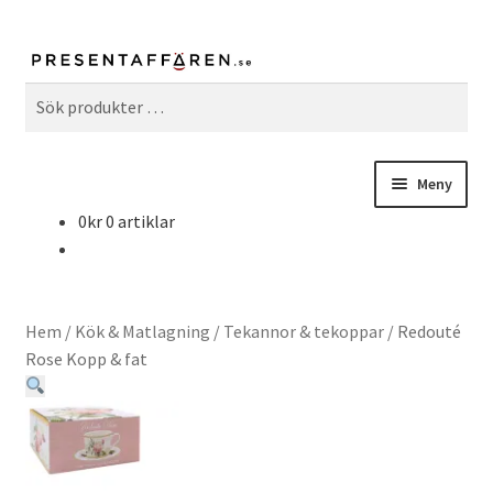
Sök
Sök
efter:
Meny
0
kr
0 artiklar
Fritid & Hobby
Hem & Inredning
Hem
/
Kök & Matlagning
/
Tekannor & tekoppar
/
Redouté
Kök & Matlagning
Rose Kopp & fat
William Morris
Serier