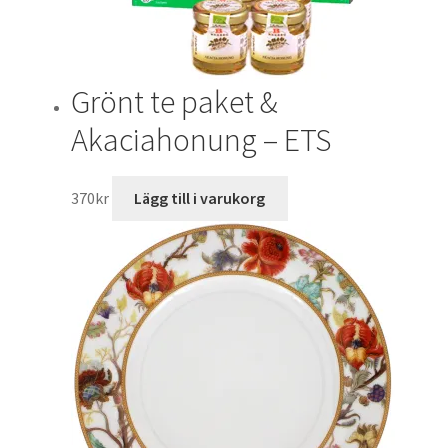
Grönt te paket &
Akaciahonung – ETS
370
kr
Lägg till i varukorg