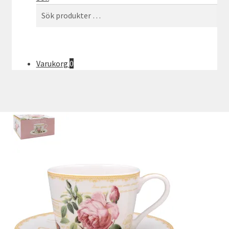
Sök
Sök
efter:
Varukorg
0