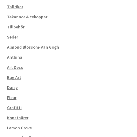
Tallrikar
Tekannor & tekoppar
Tillbehör
Serier
Almond Blossom-Van Gogh
Anthina
Art Deco
Bug Art
Daisy
Fleur
Grafitti
Konstnärer
Lemon Grove