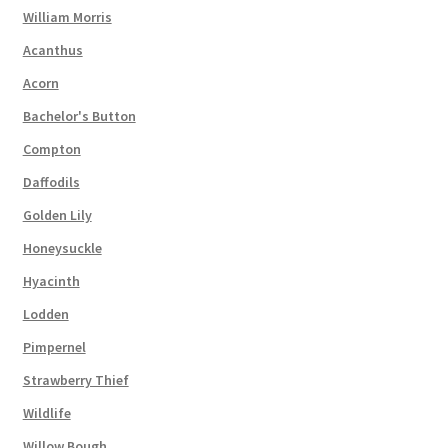
William Morris
Acanthus
Acorn
Bachelor's Button
Compton
Daffodils
Golden Lily
Honeysuckle
Hyacinth
Lodden
Pimpernel
Strawberry Thief
Wildlife
Willow Bough