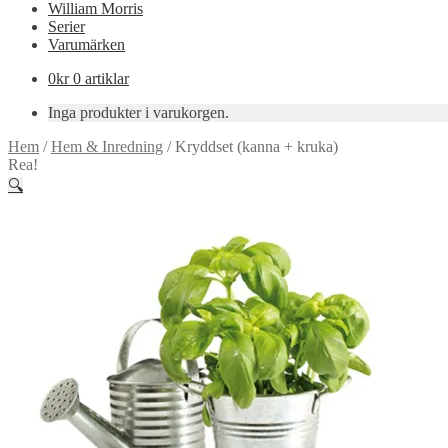
William Morris
Serier
Varumärken
0
kr
0 artiklar
Inga produkter i varukorgen.
Hem
/
Hem & Inredning
/
Kryddset (kanna + kruka)
Rea!
🔍