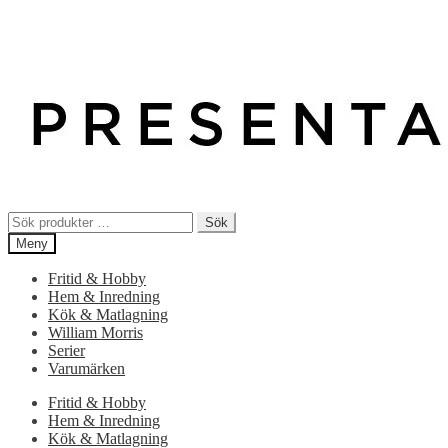
Sök
Sök
efter:
Meny
Fritid & Hobby
Hem & Inredning
Kök & Matlagning
William Morris
Serier
Varumärken
Fritid & Hobby
Hem & Inredning
Kök & Matlagning