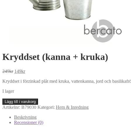
Kryddset (kanna + kruka)
Det
Det
249
kr
149
kr
ursprungliga
nuvarande
Kryddset i förzinkad plåt med kruka, vattenkanna, jord och basilikaf
priset
priset
var:
är:
I lager
249kr.
149kr.
Kryddset
Lägg till i varukorg
(kanna
Artikelnr:
B79030
Kategori:
Hem & Inredning
+
kruka)
Beskrivning
mängd
Recensioner (0)