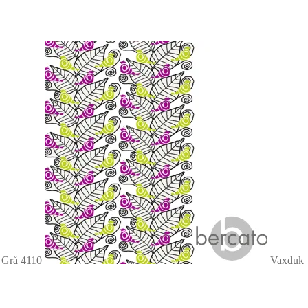
- Grå 4110
Vaxduk