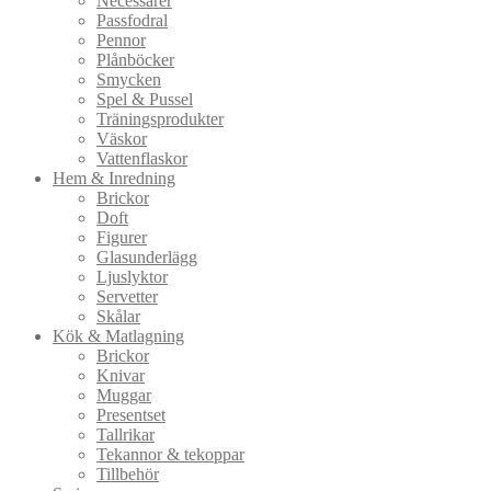
Necessärer
Passfodral
Pennor
Plånböcker
Smycken
Spel & Pussel
Träningsprodukter
Väskor
Vattenflaskor
Hem & Inredning
Brickor
Doft
Figurer
Glasunderlägg
Ljuslyktor
Servetter
Skålar
Kök & Matlagning
Brickor
Knivar
Muggar
Presentset
Tallrikar
Tekannor & tekoppar
Tillbehör