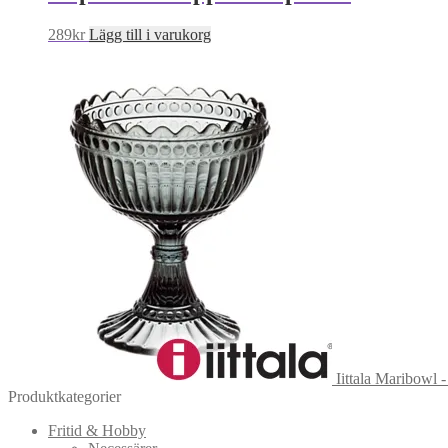
289
kr
Lägg till i varukorg
Iittala Maribowl 
Produktkategorier
Fritid & Hobby