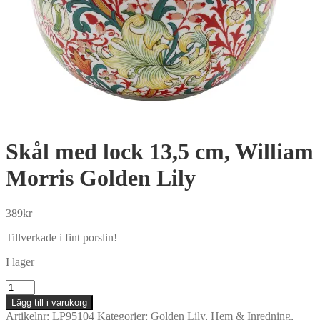
Skål med lock 13,5 cm, William
Morris Golden Lily
389
kr
Tillverkade i fint porslin!
I lager
Skål
med
Lägg till i varukorg
lock
Artikelnr:
LP95104
Kategorier:
Golden Lily
,
Hem & Inredning
,