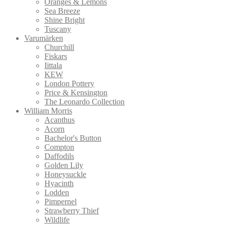
Oranges & Lemons
Sea Breeze
Shine Bright
Tuscany
Varumärken
Churchill
Fiskars
Iittala
KEW
London Pottery
Price & Kensington
The Leonardo Collection
William Morris
Acanthus
Acorn
Bachelor's Button
Compton
Daffodils
Golden Lily
Honeysuckle
Hyacinth
Lodden
Pimpernel
Strawberry Thief
Wildlife