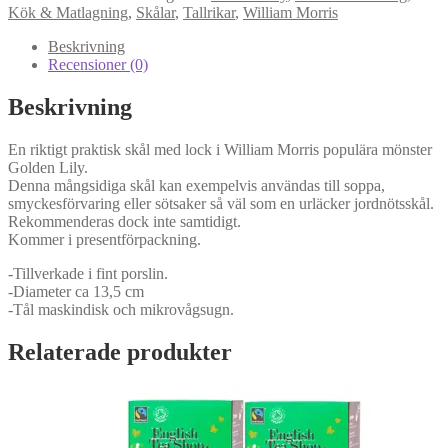
13,5
Kök & Matlagning
,
Skålar
,
Tallrikar
,
William Morris
cm,
William
Beskrivning
Morris
Recensioner (0)
Golden
Lily
Beskrivning
mängd
En riktigt praktisk skål med lock i William Morris populära mönster
Golden Lily.
Denna mångsidiga skål kan exempelvis användas till soppa,
smyckesförvaring eller sötsaker så väl som en urläcker jordnötsskål.
Rekommenderas dock inte samtidigt.
Kommer i presentförpackning.
-Tillverkade i fint porslin.
-Diameter ca 13,5 cm
-Tål maskindisk och mikrovågsugn.
Relaterade produkter