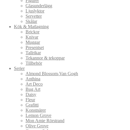
Figurer
Glasunderlägg
Ljuslyktor
Servetter
Skålar
Kök & Matlagning
Brickor
Knivar
Muggar
Presentset
Tallrikar
Tekannor & tekoppar
Tillbehör
Serier
Almond Blossom-Van Gogh
Anthina
Art Deco
Bug Art
Daisy
Fleur
Grafitti
Konstnärer
Lemon Grove
Mon Amie Rörstrand
Olive Grove