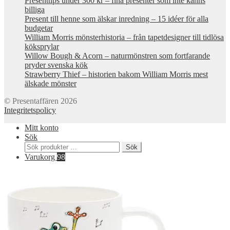
Presenttips under 300 kr – fina presenter som inte känns
billiga
Present till henne som älskar inredning – 15 idéer för alla
budgetar
William Morris mönsterhistoria – från tapetdesigner till tidlösa
köksprylar
Willow Bough & Acorn – naturmönstren som fortfarande
pryder svenska kök
Strawberry Thief – historien bakom William Morris mest
älskade mönster
© Presentaffären 2026
Integritetspolicy
Mitt konto
Sök
Sök
Sök
efter:
Varukorg
98