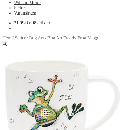
William Morris
Serier
Varumärken
21,994
kr
98 artiklar
Hem
/
Serier
/
Bug Art
/
Bug Art Freddy Frog Mugg
🔍