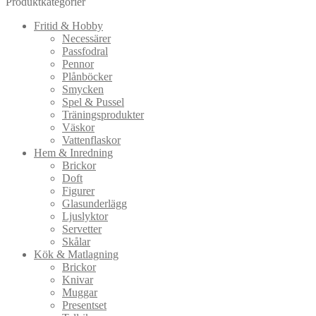
Produktkategorier
Fritid & Hobby
Necessärer
Passfodral
Pennor
Plånböcker
Smycken
Spel & Pussel
Träningsprodukter
Väskor
Vattenflaskor
Hem & Inredning
Brickor
Doft
Figurer
Glasunderlägg
Ljuslyktor
Servetter
Skålar
Kök & Matlagning
Brickor
Knivar
Muggar
Presentset