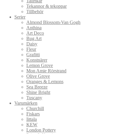
Tallrikar
Tekannor & tekoppar
Tillbehör
Serier
Almond Blossom-Van Gogh
Anthina
Art Deco
Bug Art
Daisy
Fleur
Grafitti
Konstnärer
Lemon Grove
Mon Amie Rörstrand
Olive Grove
Oranges & Lemons
Sea Breeze
Shine Bright
Tuscany
Varumärken
Churchill
Fiskars
Iittala
KEW
London Pottery