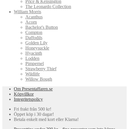
Price & Kensington
The Leonardo Collection
William Morris
Acanthus
Acorn
Bachelor's Button
Compton
Daffodils
Golden Lily
Honeysuckle
Hyacinth
Lodden
Pimpernel
Strawberry Thief
Wildlife
Willow Bough
Om Presentaffaren.se
Köpvillkor
Integritetspolicy
Fri frakt från 500 kr!
Öppet köp i 30 dagar!
Betala enkelt med kort eller Klarna!