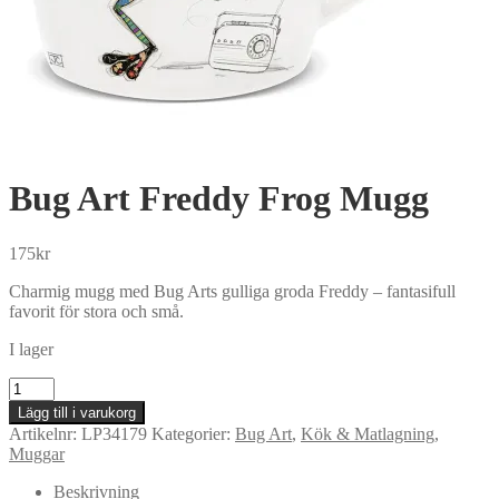
Bug Art Freddy Frog Mugg
175
kr
Charmig mugg med Bug Arts gulliga groda Freddy – fantasifull
favorit för stora och små.
I lager
Bug
Art
Lägg till i varukorg
Freddy
Artikelnr:
LP34179
Kategorier:
Bug Art
,
Kök & Matlagning
,
Frog
Muggar
Mugg
mängd
Beskrivning