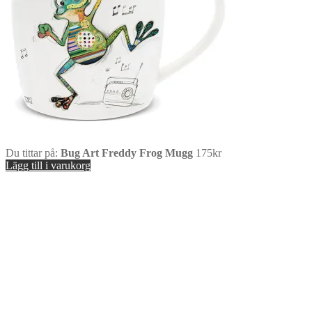
Du tittar på:
Bug Art Freddy Frog Mugg
175
kr
Lägg till i varukorg