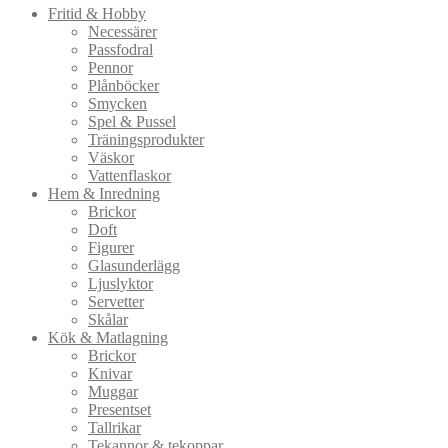
Fritid & Hobby
Necessärer
Passfodral
Pennor
Plånböcker
Smycken
Spel & Pussel
Träningsprodukter
Väskor
Vattenflaskor
Hem & Inredning
Brickor
Doft
Figurer
Glasunderlägg
Ljuslyktor
Servetter
Skålar
Kök & Matlagning
Brickor
Knivar
Muggar
Presentset
Tallrikar
Tekannor & tekoppar