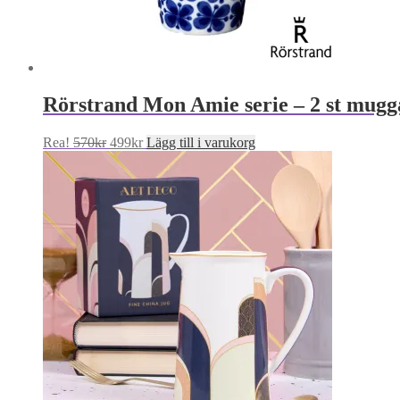
Rörstrand Mon Amie serie – 2 st mugg
Det
Det
Rea!
570
kr
499
kr
Lägg till i varukorg
ursprungliga
nuvarande
priset
priset
var:
är:
570kr.
499kr.