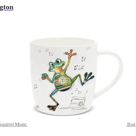
ngton
quirrel Mugg
Bug