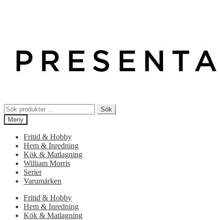
Sök
Sök
efter:
Meny
Fritid & Hobby
Hem & Inredning
Kök & Matlagning
William Morris
Serier
Varumärken
Fritid & Hobby
Hem & Inredning
Kök & Matlagning