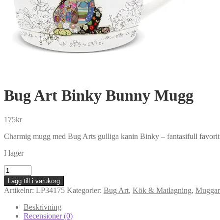
Bug Art Binky Bunny Mugg
175
kr
Charmig mugg med Bug Arts gulliga kanin Binky – fantasifull favorit 
I lager
Bug
Art
Lägg till i varukorg
Binky
Artikelnr:
LP34175
Kategorier:
Bug Art
,
Kök & Matlagning
,
Muggar
Bunny
Mugg
Beskrivning
mängd
Recensioner (0)