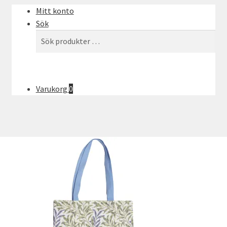
Mitt konto
Sök
Sök
Sök
efter:
Varukorg
0