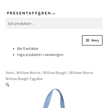
Sök
Sök
efter:
Meny
0
kr
0 artiklar
Fritid & Hobby
Inga produkter i varukorgen.
Hem & Inredning
Hem
/
William Morris
/
Willow Bough
/
William Morris
Kök & Matlagning
Willow Bough Tygpåse
🔍
William Morris
Serier