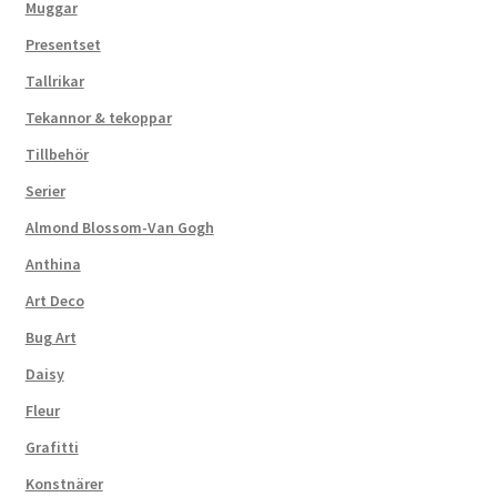
Muggar
Presentset
Tallrikar
Tekannor & tekoppar
Tillbehör
Serier
Almond Blossom-Van Gogh
Anthina
Art Deco
Bug Art
Daisy
Fleur
Grafitti
Konstnärer