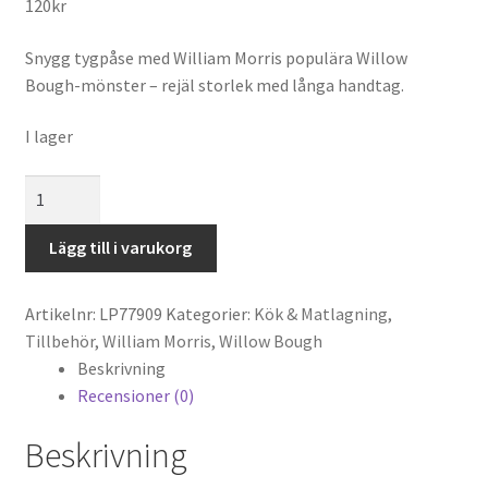
120
kr
Snygg tygpåse med William Morris populära Willow
Bough-mönster – rejäl storlek med långa handtag.
I lager
William
Morris
Willow
Lägg till i varukorg
Bough
Tygpåse
Artikelnr:
LP77909
Kategorier:
Kök & Matlagning
,
mängd
Tillbehör
,
William Morris
,
Willow Bough
Beskrivning
Recensioner (0)
Beskrivning