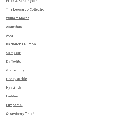
Price & Kensington
The Leonardo Collection
William Morris
Acanthus
Acorn
Bachelor's Button
Compton
Daffodils
Golden Lily
Honeysuckle
Hyacinth
Lodden
Pimpernel
Strawberry Thief