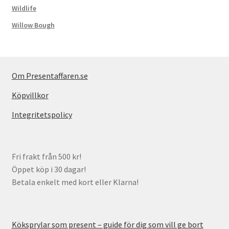
Wildlife
Willow Bough
Om Presentaffaren.se
Köpvillkor
Integritetspolicy
Fri frakt från 500 kr!
Öppet köp i 30 dagar!
Betala enkelt med kort eller Klarna!
Köksprylar som present – guide för dig som vill ge bort