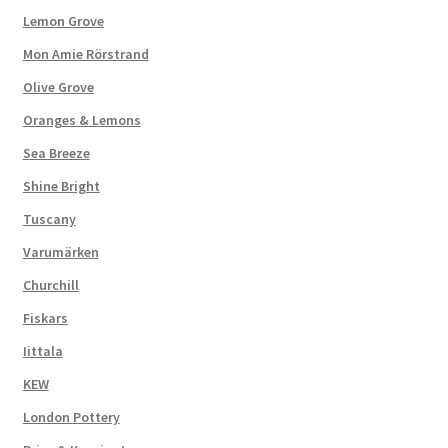
Lemon Grove
Mon Amie Rörstrand
Olive Grove
Oranges & Lemons
Sea Breeze
Shine Bright
Tuscany
Varumärken
Churchill
Fiskars
Iittala
KEW
London Pottery