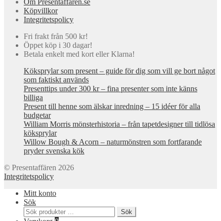
Om Presentaffaren.se
Köpvillkor
Integritetspolicy
Fri frakt från 500 kr!
Öppet köp i 30 dagar!
Betala enkelt med kort eller Klarna!
Köksprylar som present – guide för dig som vill ge bort något
som faktiskt används
Presenttips under 300 kr – fina presenter som inte känns
billiga
Present till henne som älskar inredning – 15 idéer för alla
budgetar
William Morris mönsterhistoria – från tapetdesigner till tidlösa
köksprylar
Willow Bough & Acorn – naturmönstren som fortfarande
pryder svenska kök
© Presentaffären 2026
Integritetspolicy
Mitt konto
Sök
Sök
Sök
efter: