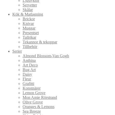
Ljuslyktor
Servetter
Skålar
Kök & Matlagning
Brickor
Knivar
Muggar
Presentset
Tallrikar
Tekannor & tekoppar
Tillbehör
Serier
Almond Blossom-Van Gogh
Anthina
Art Deco
Bug Art
Daisy
Fleur
Grafitti
Konstnärer
Lemon Grove
Mon Amie Rörstrand
Olive Grove
Oranges & Lemons
Sea Breeze