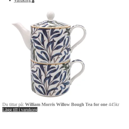
Varukorg
0
Du tittar på:
William Morris Willow Bough Tea for one
445
kr
Lägg till i varukorg