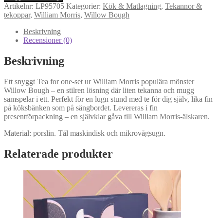
Willow
Artikelnr:
LP95705
Kategorier:
Kök & Matlagning
,
Tekannor &
Bough
tekoppar
,
William Morris
,
Willow Bough
Tea
for
Beskrivning
one
Recensioner (0)
mängd
Beskrivning
Ett snyggt Tea for one-set ur William Morris populära mönster
Willow Bough – en stilren lösning där liten tekanna och mugg
samspelar i ett. Perfekt för en lugn stund med te för dig själv, lika fin
på köksbänken som på sängbordet. Levereras i fin
presentförpackning – en självklar gåva till William Morris-älskaren.
Material: porslin. Tål maskindisk och mikrovågsugn.
Relaterade produkter