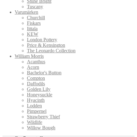
Shine Bright
Tuscany
Varumärken
Churchill
Fiskars
Iittala
KEW
London Pottery
Price & Kensington
The Leonardo Collection
William Morris
Acanthus
Acorn
Bachelor's Button
Compton
Daffodils
Golden Lily
Honeysuckle
Hyacinth
Lodden
Pimpernel
Strawberry Thief
Wildlife
Willow Bough