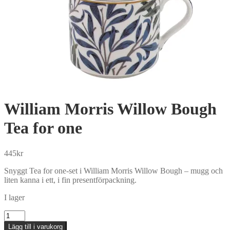
William Morris Willow Bough
Tea for one
445
kr
Snyggt Tea for one-set i William Morris Willow Bough – mugg och
liten kanna i ett, i fin presentförpackning.
I lager
William
Morris
Lägg till i varukorg