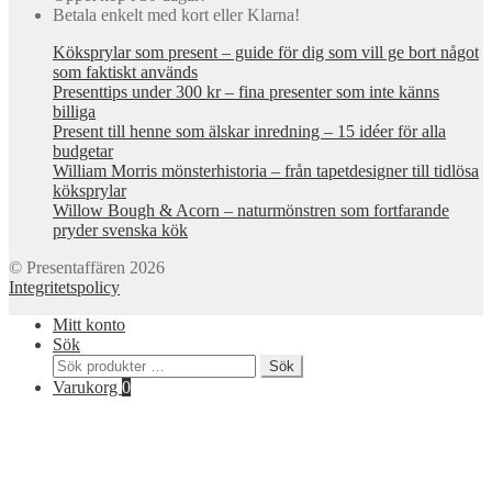
Betala enkelt med kort eller Klarna!
Köksprylar som present – guide för dig som vill ge bort något
som faktiskt används
Presenttips under 300 kr – fina presenter som inte känns
billiga
Present till henne som älskar inredning – 15 idéer för alla
budgetar
William Morris mönsterhistoria – från tapetdesigner till tidlösa
köksprylar
Willow Bough & Acorn – naturmönstren som fortfarande
pryder svenska kök
© Presentaffären 2026
Integritetspolicy
Mitt konto
Sök
Sök
Sök
efter:
Varukorg
0