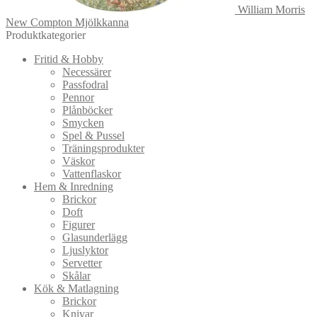
William Morris
New Compton Mjölkkanna
Produktkategorier
Fritid & Hobby
Necessärer
Passfodral
Pennor
Plånböcker
Smycken
Spel & Pussel
Träningsprodukter
Väskor
Vattenflaskor
Hem & Inredning
Brickor
Doft
Figurer
Glasunderlägg
Ljuslyktor
Servetter
Skålar
Kök & Matlagning
Brickor
Knivar