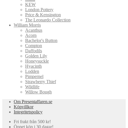
KEW
London Pottery
Price & Kensington
The Leonardo Collection
William Morris
Acanthus
Acorn
Bachelor's Button
Compton
Daffodils
Golden Lily
Honeysuckle
Hyacinth
Lodden
Pimpernel
Strawberry Thief
Wildlife
Willow Bough
Om Presentaffaren.se
Köpvillkor
Integritetspolicy
Fri frakt från 500 kr!
Öppet köp i 30 dagar!