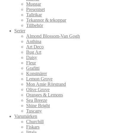
Muggar
Presentset
Tallrikar
Tekannor & tekoppar
Tillbehör
Serier
Almond Blossom-Van Gogh
Anthina
Art Deco
Bug Art
Daisy
Fleur
Grafitti
Konstnärer
Lemon Grove
Mon Amie Rörstrand
Olive Grove
Oranges & Lemons
Sea Breeze
Shine Bright
Tuscany
Varumärken
Churchill
Fiskars
Iittala