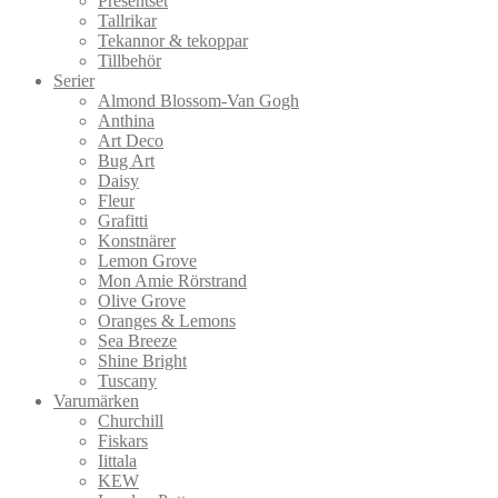
Presentset
Tallrikar
Tekannor & tekoppar
Tillbehör
Serier
Almond Blossom-Van Gogh
Anthina
Art Deco
Bug Art
Daisy
Fleur
Grafitti
Konstnärer
Lemon Grove
Mon Amie Rörstrand
Olive Grove
Oranges & Lemons
Sea Breeze
Shine Bright
Tuscany
Varumärken
Churchill
Fiskars
Iittala
KEW