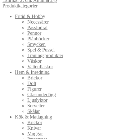
Tallrikar 27cm, Anthina 2-p
Produktkategorier
Fritid & Hobby
Necessärer
Passfodral
Pennor
Plånböcker
Smycken
Spel & Pussel
Träningsprodukter
Väskor
Vattenflaskor
Hem & Inredning
Brickor
Doft
Figurer
Glasunderlägg
Ljuslyktor
Servetter
Skålar
Kök & Matlagning
Brickor
Knivar
Muggar