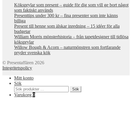
Köksprylar som present – guide för dig som vill ge bort något
som faktiskt används
Presenttips under 300 kr – fina presenter som inte känns
billiga
Present till henne som älskar inredning – 15 idéer för alla
budgetar
William Morris mönsterhistoria – från tapetdesigner till tidlösa
köksprylar
Willow Bough & Acorn – naturmönstren som fortfarande
pryder svenska kök
© Presentaffären 2026
Integritetspolicy
Mitt konto
Sök
Sök
Sök
efter:
Varukorg
0