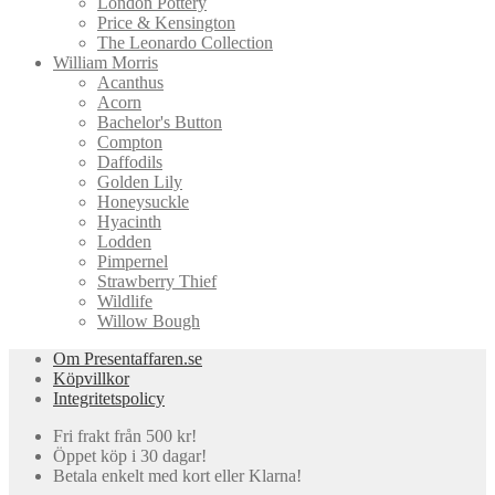
London Pottery
Price & Kensington
The Leonardo Collection
William Morris
Acanthus
Acorn
Bachelor's Button
Compton
Daffodils
Golden Lily
Honeysuckle
Hyacinth
Lodden
Pimpernel
Strawberry Thief
Wildlife
Willow Bough
Om Presentaffaren.se
Köpvillkor
Integritetspolicy
Fri frakt från 500 kr!
Öppet köp i 30 dagar!
Betala enkelt med kort eller Klarna!