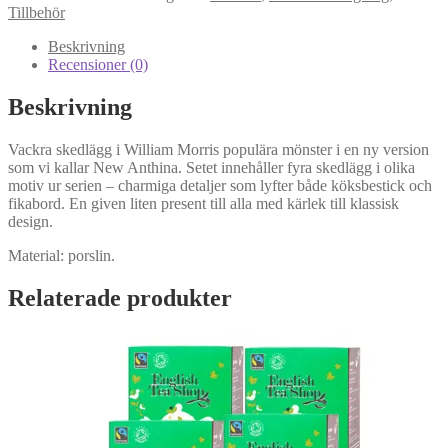
Anthina
Tillbehör
skedlägg
mängd
Beskrivning
Recensioner (0)
Beskrivning
Vackra skedlägg i William Morris populära mönster i en ny version
som vi kallar New Anthina. Setet innehåller fyra skedlägg i olika
motiv ur serien – charmiga detaljer som lyfter både köksbestick och
fikabord. En given liten present till alla med kärlek till klassisk
design.
Material: porslin.
Relaterade produkter