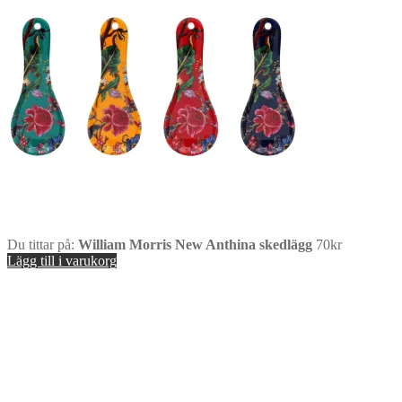
Du tittar på:
William Morris New Anthina skedlägg
70
kr
Lägg till i varukorg