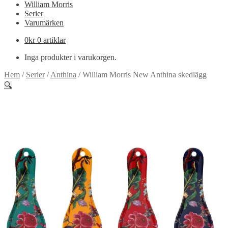
William Morris
Serier
Varumärken
0
kr
0 artiklar
Inga produkter i varukorgen.
Hem
/
Serier
/
Anthina
/
William Morris New Anthina skedlägg
🔍