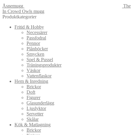
Åsnemugg
The
In Crowd Owls mugg
Produktkategorier
Fritid & Hobby
Necessärer
Passfodral
Pennor
Plånböcker
Smycken
Spel & Pussel
Träningsprodukter
Väskor
Vattenflaskor
Hem & Inredning
Brickor
Doft
Figurer
Glasunderlägg
Ljuslyktor
Servetter
Skålar
Kök & Matlagning
Brickor