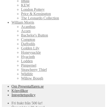
Iittala
KEW
London Pottery
Price & Kensington
The Leonardo Collection
William Morris
Acanthus
Acorn
Bachelor's Button
Compton
Daffodils
Golden Lily
Honeysuckle
Hyacinth
Lodden
Pimpernel
Strawberry Thief
Wildlife
Willow Bough
Om Presentaffaren.se
Köpvillkor
Integritetspolicy
Fri frakt från 500 kr!