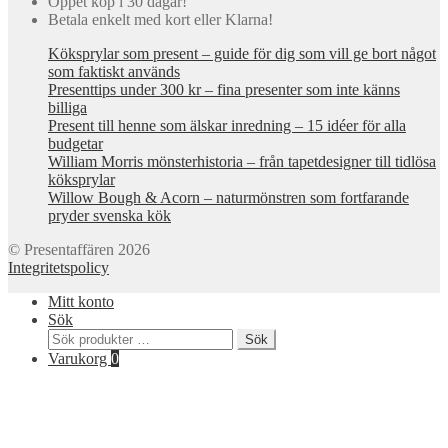
Öppet köp i 30 dagar!
Betala enkelt med kort eller Klarna!
Köksprylar som present – guide för dig som vill ge bort något
som faktiskt används
Presenttips under 300 kr – fina presenter som inte känns
billiga
Present till henne som älskar inredning – 15 idéer för alla
budgetar
William Morris mönsterhistoria – från tapetdesigner till tidlösa
köksprylar
Willow Bough & Acorn – naturmönstren som fortfarande
pryder svenska kök
© Presentaffären 2026
Integritetspolicy
Mitt konto
Sök
Sök
Sök
efter:
Varukorg
0