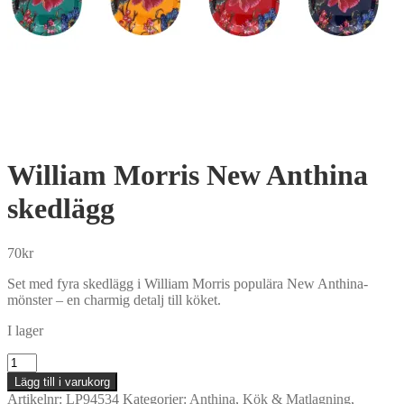
William Morris New Anthina
skedlägg
70
kr
Set med fyra skedlägg i William Morris populära New Anthina-
mönster – en charmig detalj till köket.
I lager
William
Morris
Lägg till i varukorg
New
Artikelnr:
LP94534
Kategorier:
Anthina
,
Kök & Matlagning
,