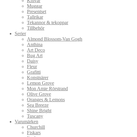
Knivar
Muggar
Presentset
Tallrikar
Tekannor & tekoppar
Tillbehör
Serier
Almond Blossom-Van Gogh
Anthina
Art Deco
Bug Art
Daisy
Fleur
Grafitti
Konstnärer
Lemon Grove
Mon Amie Rörstrand
Olive Grove
Oranges & Lemons
Sea Breeze
Shine Bright
Tuscany
Varumärken
Churchill
Fiskars