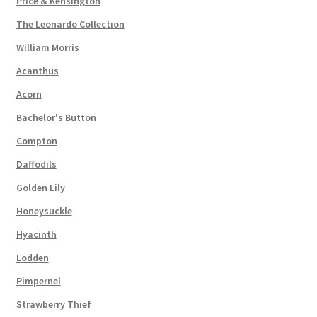
Price & Kensington
The Leonardo Collection
William Morris
Acanthus
Acorn
Bachelor's Button
Compton
Daffodils
Golden Lily
Honeysuckle
Hyacinth
Lodden
Pimpernel
Strawberry Thief