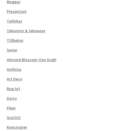
Muggar
Presentset
Tallrikar
Tekannor & tekoppar
Tillbehör
Serier
Almond Blossom-Van Gogh
Anthina
Art Deco
Bug Art
Daisy
Fleur
Grafitti
Konstnärer