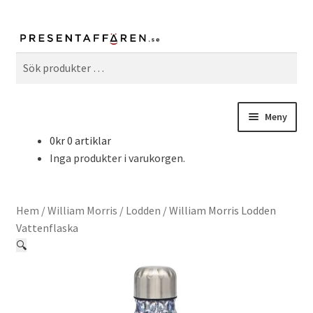
Sök
Sök
efter:
Meny
0
kr
0 artiklar
Fritid & Hobby
Inga produkter i varukorgen.
Hem & Inredning
Hem
/
William Morris
/
Lodden
/
William Morris Lodden
Kök & Matlagning
Vattenflaska
🔍
William Morris
Serier