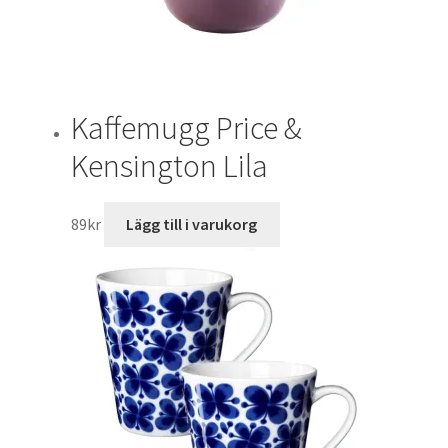
Kaffemugg Price &
Kensington Lila
89
kr
Lägg till i varukorg