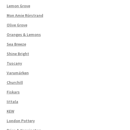
Lemon Grove
Mon Amie Rörstrand
Olive Grove
Oranges & Lemons
Sea Breeze
Shine Bright
Tuscany
Varumärken
Churchill
Fiskars
Iittala
KEW
London Pottery