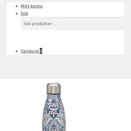
Mitt konto
Sök
Sök
Sök
efter:
Varukorg
0