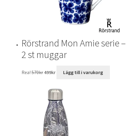
Rörstrand Mon Amie serie –
2 st muggar
Det
Det
Rea!
570
kr
499
kr
Lägg till i varukorg
ursprungliga
nuvarande
priset
priset
var:
är:
570kr.
499kr.