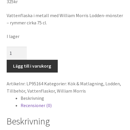
325
kr
Vattenflaska i metall med William Morris Lodden-mönster
– rymmer cirka 75 cl.
I lager
William
Morris
Lodden
Lägg till i varukorg
Vattenflaska
mängd
Artikelnr:
LP95164
Kategorier:
Kök & Matlagning
,
Lodden
,
Tillbehör
,
Vattenflaskor
,
William Morris
Beskrivning
Recensioner (0)
Beskrivning