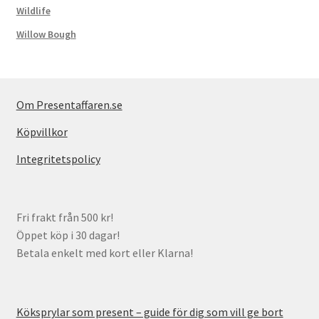
Wildlife
Willow Bough
Om Presentaffaren.se
Köpvillkor
Integritetspolicy
Fri frakt från 500 kr!
Öppet köp i 30 dagar!
Betala enkelt med kort eller Klarna!
Köksprylar som present – guide för dig som vill ge bort