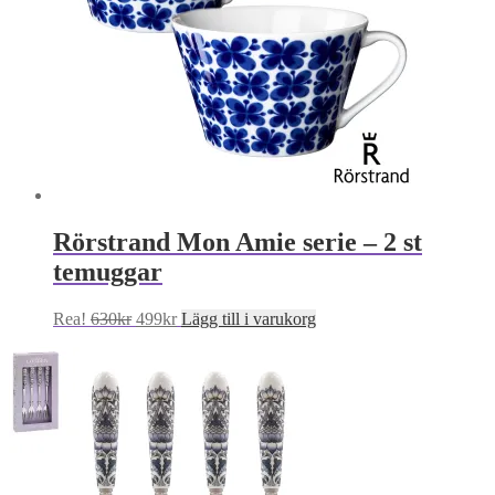
Rörstrand Mon Amie serie – 2 st
temuggar
Det
Det
Rea!
630
kr
499
kr
Lägg till i varukorg
ursprungliga
nuvarande
priset
priset
var:
är:
630kr.
499kr.