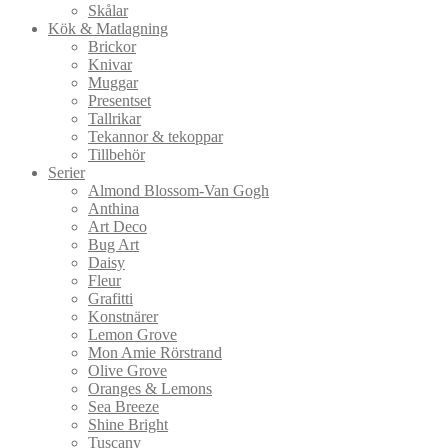
Skålar
Kök & Matlagning
Brickor
Knivar
Muggar
Presentset
Tallrikar
Tekannor & tekoppar
Tillbehör
Serier
Almond Blossom-Van Gogh
Anthina
Art Deco
Bug Art
Daisy
Fleur
Grafitti
Konstnärer
Lemon Grove
Mon Amie Rörstrand
Olive Grove
Oranges & Lemons
Sea Breeze
Shine Bright
Tuscany