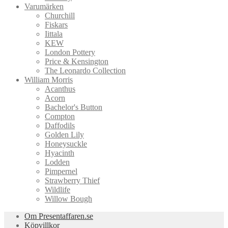
Varumärken
Churchill
Fiskars
Iittala
KEW
London Pottery
Price & Kensington
The Leonardo Collection
William Morris
Acanthus
Acorn
Bachelor's Button
Compton
Daffodils
Golden Lily
Honeysuckle
Hyacinth
Lodden
Pimpernel
Strawberry Thief
Wildlife
Willow Bough
Om Presentaffaren.se
Köpvillkor