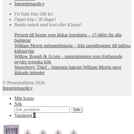
Integritetspolicy
Fri frakt från 500 kr!
Öppet köp i 30 dagar!
Betala enkelt med kort eller Klarna!
Present till henne som älskar inredning – 15 idéer för alla
budgetar
William Morris mönsterhistoria – från tapetdesigner till tidlösa
köksprylar
Willow Bough & Acorn – naturmönstren som fortfarande
pryder svenska kök
Strawberry Thief – historien bakom William Morris mest
älskade mönster
© Presentaffären 2026
Integritetspolicy
Mitt konto
Sök
Sök
Sök
efter:
Varukorg
0