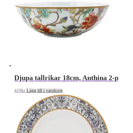
Djupa tallrikar 18cm, Anthina 2-p
419
kr
Lägg till i varukorg