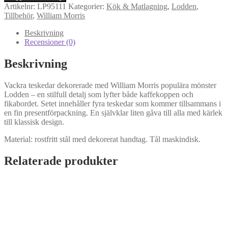
Lodden
Artikelnr:
LP95111
Kategorier:
Kök & Matlagning
,
Lodden
,
Teskedar
Tillbehör
,
William Morris
4
st
Beskrivning
mängd
Recensioner (0)
Beskrivning
Vackra teskedar dekorerade med William Morris populära mönster
Lodden – en stilfull detalj som lyfter både kaffekoppen och
fikabordet. Setet innehåller fyra teskedar som kommer tillsammans i
en fin presentförpackning. En självklar liten gåva till alla med kärlek
till klassisk design.
Material: rostfritt stål med dekorerat handtag. Tål maskindisk.
Relaterade produkter