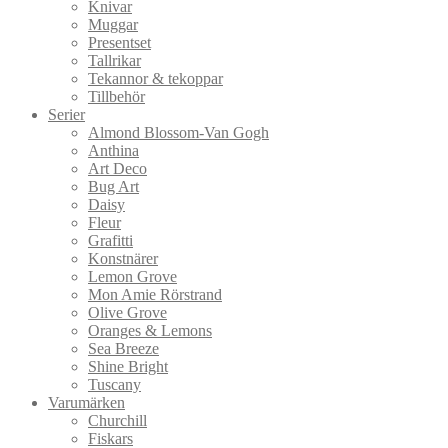
Knivar
Muggar
Presentset
Tallrikar
Tekannor & tekoppar
Tillbehör
Serier
Almond Blossom-Van Gogh
Anthina
Art Deco
Bug Art
Daisy
Fleur
Grafitti
Konstnärer
Lemon Grove
Mon Amie Rörstrand
Olive Grove
Oranges & Lemons
Sea Breeze
Shine Bright
Tuscany
Varumärken
Churchill
Fiskars