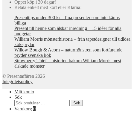
Öppet köp i 30 dagar!
Betala enkelt med kort eller Klarna!
Presenttips under 300 kr – fina presenter som inte känns
billiga
Present till henne som älskar inredning – 15 idéer för alla
budgetar
William Morris mönsterhistoria – från tapetdesigner till tidlösa
köksprylar
Willow Bough & Acorn – naturmönstren som fortfarande
pryder svenska kök
Strawberry Thief – historien bakom William Morris mest
älskade mönster
© Presentaffären 2026
Integritetspolicy
Mitt konto
Sök
Sök
Sök
efter:
Varukorg
0