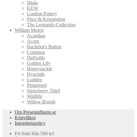
Iittala
KEW
London Pottery
Price & Kensington
The Leonardo Collection
William Morris
Acanthus
Acorn
Bachelor's Button
Compton
Daffodils
Golden Lily
Honeysuckle
Hyacinth
Lodden
Pimpernel
Strawberry Thief
Wildlife
Willow Bough
Om Presentaffaren.se
Köpvillkor
Integritetspolicy
Fri frakt från 500 kr!