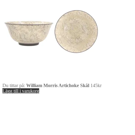
Du tittar på:
William Morris Artichoke Skål
145
kr
Lägg till i varukorg