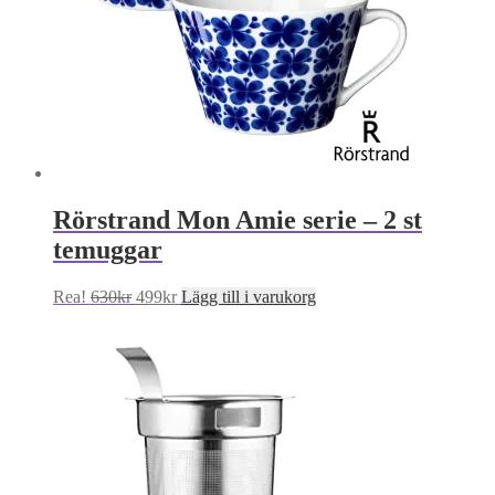
Rörstrand Mon Amie serie – 2 st
temuggar
Det
Det
Rea!
630
kr
499
kr
Lägg till i varukorg
ursprungliga
nuvarande
priset
priset
var:
är:
630kr.
499kr.