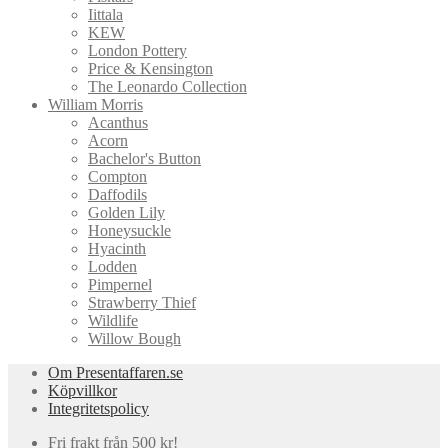
Iittala
KEW
London Pottery
Price & Kensington
The Leonardo Collection
William Morris
Acanthus
Acorn
Bachelor's Button
Compton
Daffodils
Golden Lily
Honeysuckle
Hyacinth
Lodden
Pimpernel
Strawberry Thief
Wildlife
Willow Bough
Om Presentaffaren.se
Köpvillkor
Integritetspolicy
Fri frakt från 500 kr!