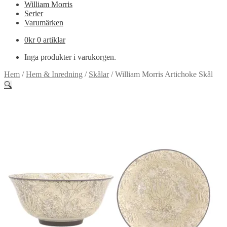
William Morris
Serier
Varumärken
0
kr
0 artiklar
Inga produkter i varukorgen.
Hem
/
Hem & Inredning
/
Skålar
/
William Morris Artichoke Skål
🔍