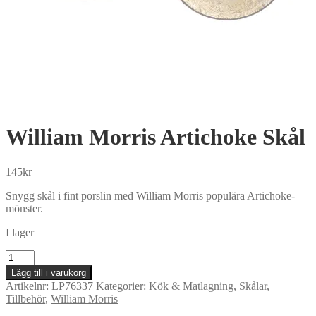
William Morris Artichoke Skål
145
kr
Snygg skål i fint porslin med William Morris populära Artichoke-
mönster.
I lager
William
Morris
Lägg till i varukorg
Artichoke
Artikelnr:
LP76337
Kategorier:
Kök & Matlagning
,
Skålar
,
Skål
Tillbehör
,
William Morris
mängd