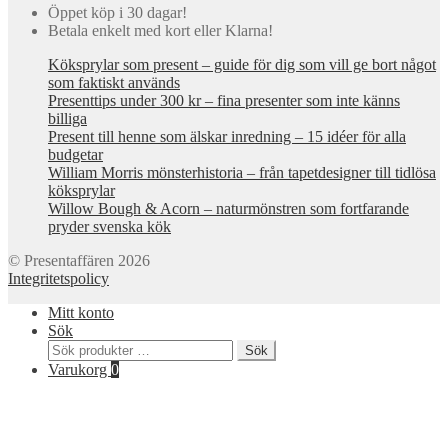
Öppet köp i 30 dagar!
Betala enkelt med kort eller Klarna!
Köksprylar som present – guide för dig som vill ge bort något
som faktiskt används
Presenttips under 300 kr – fina presenter som inte känns
billiga
Present till henne som älskar inredning – 15 idéer för alla
budgetar
William Morris mönsterhistoria – från tapetdesigner till tidlösa
köksprylar
Willow Bough & Acorn – naturmönstren som fortfarande
pryder svenska kök
© Presentaffären 2026
Integritetspolicy
Mitt konto
Sök
Sök
Sök
efter:
Varukorg
0