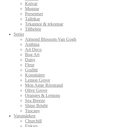
Knivar
Muggar
Presentset
Tallrikar
Tekannor & tekoppar
Tillbehör
Serier
Almond Blossom-Van Gogh
Anthina
Art Deco
Bug Art
Daisy
Fleur
Grafitti
Konstnärer
Lemon Grove
Mon Amie Rörstrand
Olive Grove
Oranges & Lemons
Sea Breeze
Shine Bright
Tuscany
Varumärken
Churchill
Fiskars