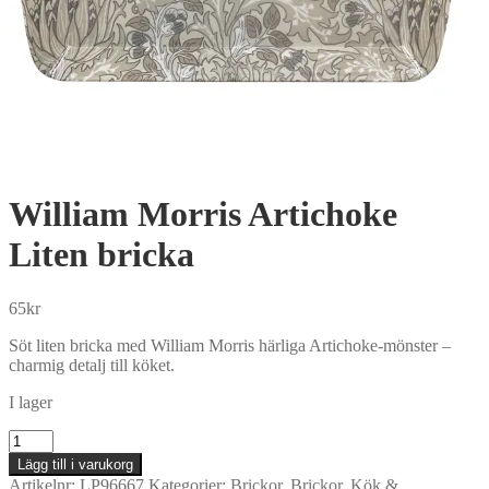
William Morris Artichoke
Liten bricka
65
kr
Söt liten bricka med William Morris härliga Artichoke-mönster –
charmig detalj till köket.
I lager
William
Morris
Lägg till i varukorg
Artichoke
Artikelnr:
LP96667
Kategorier:
Brickor
,
Brickor
,
Kök &