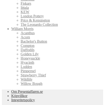
Fiskars
Iittala
KEW
London Pottery
Price & Kensington
The Leonardo Collection
William Morris
Acanthus
Acorn
Bachelor's Button
Compton
Daffodils
Golden Lily
Honeysuckle
Hyacinth
Lodden
Pimpernel
Strawberry Thief
Wildlife
Willow Bough
Om Presentaffaren.se
Köpvillkor
Integritetspolicy