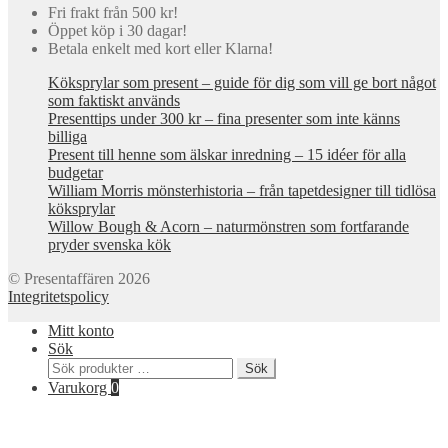
Fri frakt från 500 kr!
Öppet köp i 30 dagar!
Betala enkelt med kort eller Klarna!
Köksprylar som present – guide för dig som vill ge bort något
som faktiskt används
Presenttips under 300 kr – fina presenter som inte känns
billiga
Present till henne som älskar inredning – 15 idéer för alla
budgetar
William Morris mönsterhistoria – från tapetdesigner till tidlösa
köksprylar
Willow Bough & Acorn – naturmönstren som fortfarande
pryder svenska kök
© Presentaffären 2026
Integritetspolicy
Mitt konto
Sök
Sök
Sök
efter:
Varukorg
0