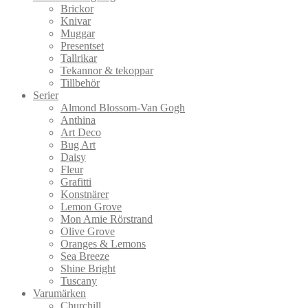
Brickor
Knivar
Muggar
Presentset
Tallrikar
Tekannor & tekoppar
Tillbehör
Serier
Almond Blossom-Van Gogh
Anthina
Art Deco
Bug Art
Daisy
Fleur
Grafitti
Konstnärer
Lemon Grove
Mon Amie Rörstrand
Olive Grove
Oranges & Lemons
Sea Breeze
Shine Bright
Tuscany
Varumärken
Churchill