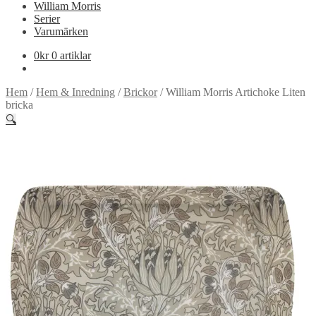
William Morris
Serier
Varumärken
0
kr
0 artiklar
Hem
/
Hem & Inredning
/
Brickor
/
William Morris Artichoke Liten
bricka
🔍