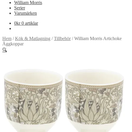
William Morris
Serier
Varumärken
0
kr
0 artiklar
Hem
/
Kök & Matlagning
/
Tillbehör
/
William Morris Artichoke
Äggkoppar
🔍