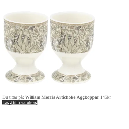
Du tittar på:
William Morris Artichoke Äggkoppar
145
kr
Lägg till i varukorg