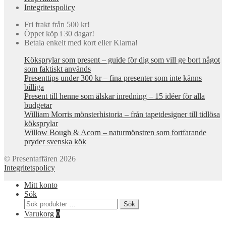
Integritetspolicy
Fri frakt från 500 kr!
Öppet köp i 30 dagar!
Betala enkelt med kort eller Klarna!
Köksprylar som present – guide för dig som vill ge bort något
som faktiskt används
Presenttips under 300 kr – fina presenter som inte känns
billiga
Present till henne som älskar inredning – 15 idéer för alla
budgetar
William Morris mönsterhistoria – från tapetdesigner till tidlösa
köksprylar
Willow Bough & Acorn – naturmönstren som fortfarande
pryder svenska kök
© Presentaffären 2026
Integritetspolicy
Mitt konto
Sök
Sök
Sök
efter:
Varukorg
0