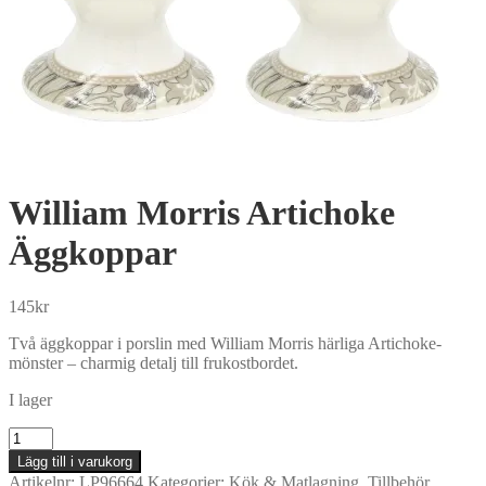
William Morris Artichoke
Äggkoppar
145
kr
Två äggkoppar i porslin med William Morris härliga Artichoke-
mönster – charmig detalj till frukostbordet.
I lager
William
Morris
Lägg till i varukorg
Artichoke
Artikelnr:
LP96664
Kategorier:
Kök & Matlagning
,
Tillbehör
,