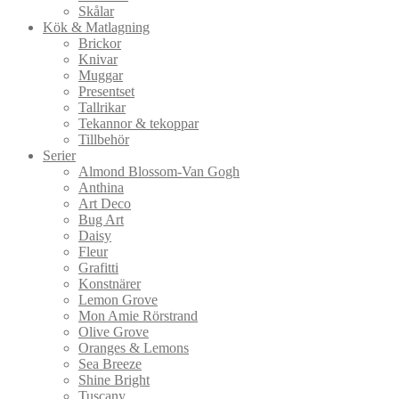
Skålar
Kök & Matlagning
Brickor
Knivar
Muggar
Presentset
Tallrikar
Tekannor & tekoppar
Tillbehör
Serier
Almond Blossom-Van Gogh
Anthina
Art Deco
Bug Art
Daisy
Fleur
Grafitti
Konstnärer
Lemon Grove
Mon Amie Rörstrand
Olive Grove
Oranges & Lemons
Sea Breeze
Shine Bright
Tuscany