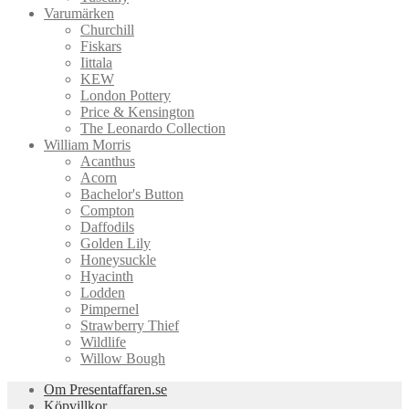
Varumärken
Churchill
Fiskars
Iittala
KEW
London Pottery
Price & Kensington
The Leonardo Collection
William Morris
Acanthus
Acorn
Bachelor's Button
Compton
Daffodils
Golden Lily
Honeysuckle
Hyacinth
Lodden
Pimpernel
Strawberry Thief
Wildlife
Willow Bough
Om Presentaffaren.se
Köpvillkor