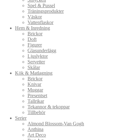
Spel & Pussel
Träningsprodukter
Väskor
Vattenflaskor
Hem & Inredning
Brickor
Doft
Figurer
Glasunderlägg
Ljuslyktor
Servetter
Skålar
Kök & Matlagning
Brickor
Knivar
Muggar
Presentset
Tallrikar
Tekannor & tekoppar
Tillbehör
Serier
Almond Blossom-Van Gogh
Anthina
Art Deco