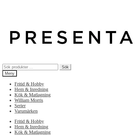
Sök
Sök
efter:
Meny
Fritid & Hobby
Hem & Inredning
Kök & Matlagning
William Morris
Serier
Varumärken
Fritid & Hobby
Hem & Inredning
Kök & Matlagning