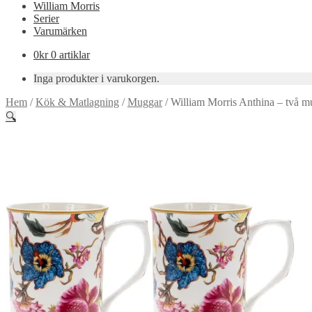
William Morris
Serier
Varumärken
0
kr
0 artiklar
Inga produkter i varukorgen.
Hem
/
Kök & Matlagning
/
Muggar
/
William Morris Anthina – två m
🔍