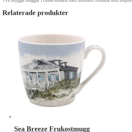
Två snygga muggar i castle-modell med mönstret Anthina som inspirer
Relaterade produkter
Sea Breeze Frukostmugg