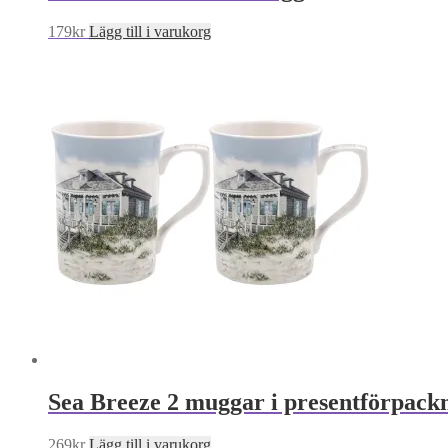
179
kr
Lägg till i varukorg
Sea Breeze 2 muggar i presentförpack
269
kr
Lägg till i varukorg