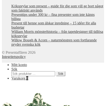
Köksprylar som present – guide för dig som vill ge bort något
som faktiskt används
Presenttips under 300 kr – fina presenter som inte känns
billiga
Present till henne som älskar inredning – 15 idéer för alla
budgetar
William Morris mönsterhistoria – från tapetdesigner till tidlösa
köksprylar
Willow Bough & Acorn – naturmönstren som fortfarande
pryder svenska kök
© Presentaffären 2026
Integritetspolicy
Mitt konto
Sök
Sök
Sök
efter:
Varukorg
0