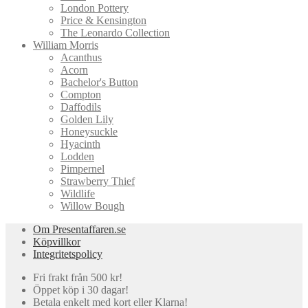
London Pottery
Price & Kensington
The Leonardo Collection
William Morris
Acanthus
Acorn
Bachelor's Button
Compton
Daffodils
Golden Lily
Honeysuckle
Hyacinth
Lodden
Pimpernel
Strawberry Thief
Wildlife
Willow Bough
Om Presentaffaren.se
Köpvillkor
Integritetspolicy
Fri frakt från 500 kr!
Öppet köp i 30 dagar!
Betala enkelt med kort eller Klarna!