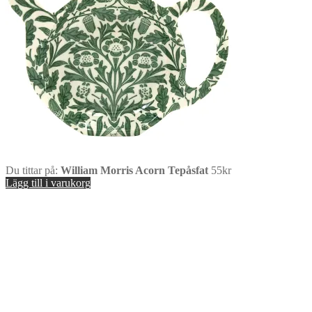
Du tittar på:
William Morris Acorn Tepåsfat
55
kr
Lägg till i varukorg