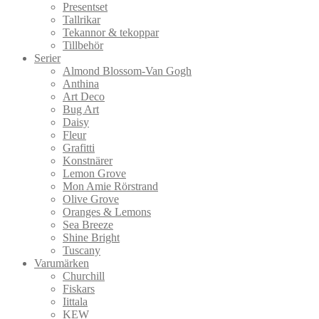
Presentset
Tallrikar
Tekannor & tekoppar
Tillbehör
Serier
Almond Blossom-Van Gogh
Anthina
Art Deco
Bug Art
Daisy
Fleur
Grafitti
Konstnärer
Lemon Grove
Mon Amie Rörstrand
Olive Grove
Oranges & Lemons
Sea Breeze
Shine Bright
Tuscany
Varumärken
Churchill
Fiskars
Iittala
KEW