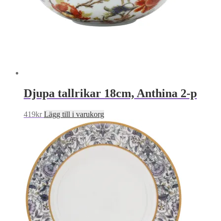
Djupa tallrikar 18cm, Anthina 2-p
419
kr
Lägg till i varukorg