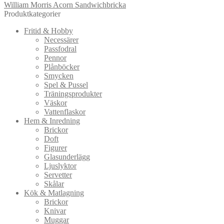
William Morris Acorn Sandwichbricka
Produktkategorier
Fritid & Hobby
Necessärer
Passfodral
Pennor
Plånböcker
Smycken
Spel & Pussel
Träningsprodukter
Väskor
Vattenflaskor
Hem & Inredning
Brickor
Doft
Figurer
Glasunderlägg
Ljuslyktor
Servetter
Skålar
Kök & Matlagning
Brickor
Knivar
Muggar