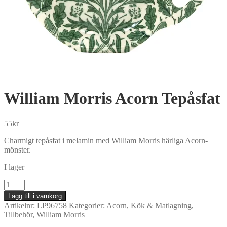
William Morris Acorn Tepåsfat
55
kr
Charmigt tepåsfat i melamin med William Morris härliga Acorn-
mönster.
I lager
William
Morris
Lägg till i varukorg
Acorn
Artikelnr:
LP96758
Kategorier:
Acorn
,
Kök & Matlagning
,
Tepåsfat
Tillbehör
,
William Morris
mängd