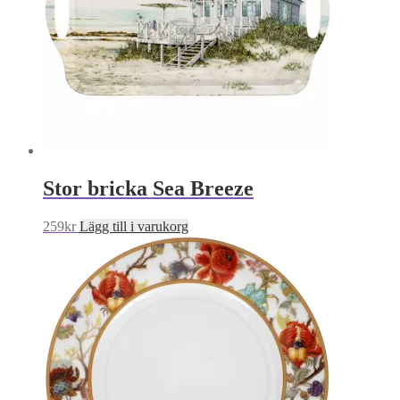
Stor bricka Sea Breeze
259
kr
Lägg till i varukorg