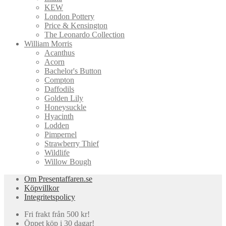
KEW
London Pottery
Price & Kensington
The Leonardo Collection
William Morris
Acanthus
Acorn
Bachelor's Button
Compton
Daffodils
Golden Lily
Honeysuckle
Hyacinth
Lodden
Pimpernel
Strawberry Thief
Wildlife
Willow Bough
Om Presentaffaren.se
Köpvillkor
Integritetspolicy
Fri frakt från 500 kr!
Öppet köp i 30 dagar!