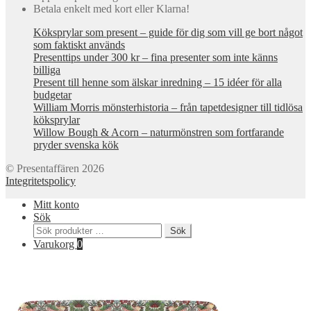
Betala enkelt med kort eller Klarna!
Köksprylar som present – guide för dig som vill ge bort något
som faktiskt används
Presenttips under 300 kr – fina presenter som inte känns
billiga
Present till henne som älskar inredning – 15 idéer för alla
budgetar
William Morris mönsterhistoria – från tapetdesigner till tidlösa
köksprylar
Willow Bough & Acorn – naturmönstren som fortfarande
pryder svenska kök
© Presentaffären 2026
Integritetspolicy
Mitt konto
Sök
Sök
Sök
efter:
Varukorg
0