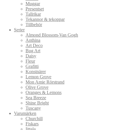
Muggar
Presentset
Tallrikar
Tekannor & tekoppar
Tillbehör
Serier
Almond Blossom-Van Gogh
Anthina
Art Deco
Bug Art
Daisy
Fleur
Grafitti
Konstnärer
Lemon Grove
Mon Amie Rörstrand
Olive Grove
Oranges & Lemons
Sea Breeze
Shine Bright
Tuscany
Varumärken
Churchill
Fiskars
Iittala