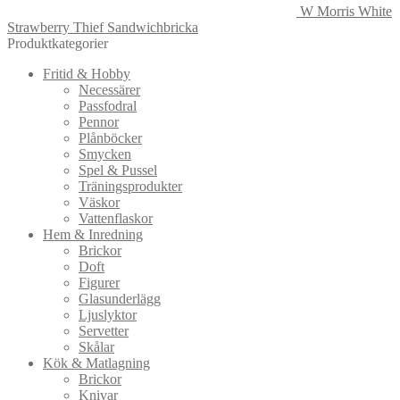
W Morris White
Strawberry Thief Sandwichbricka
Produktkategorier
Fritid & Hobby
Necessärer
Passfodral
Pennor
Plånböcker
Smycken
Spel & Pussel
Träningsprodukter
Väskor
Vattenflaskor
Hem & Inredning
Brickor
Doft
Figurer
Glasunderlägg
Ljuslyktor
Servetter
Skålar
Kök & Matlagning
Brickor
Knivar