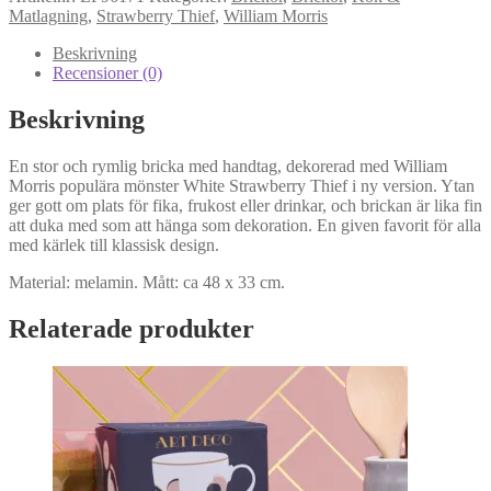
Strawberry
Matlagning
,
Strawberry Thief
,
William Morris
Thief
Stor
Beskrivning
bricka
Recensioner (0)
mängd
Beskrivning
En stor och rymlig bricka med handtag, dekorerad med William
Morris populära mönster White Strawberry Thief i ny version. Ytan
ger gott om plats för fika, frukost eller drinkar, och brickan är lika fin
att duka med som att hänga som dekoration. En given favorit för alla
med kärlek till klassisk design.
Material: melamin. Mått: ca 48 x 33 cm.
Relaterade produkter