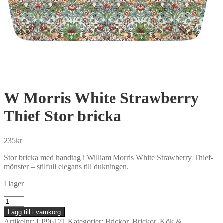
W Morris White Strawberry
Thief Stor bricka
235
kr
Stor bricka med handtag i William Morris White Strawberry Thief-
mönster – stilfull elegans till dukningen.
I lager
W
Morris
Lägg till i varukorg
White
Artikelnr:
LP96171
Kategorier:
Brickor
,
Brickor
,
Kök &