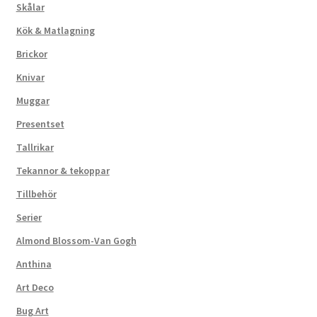
Skålar
Kök & Matlagning
Brickor
Knivar
Muggar
Presentset
Tallrikar
Tekannor & tekoppar
Tillbehör
Serier
Almond Blossom-Van Gogh
Anthina
Art Deco
Bug Art