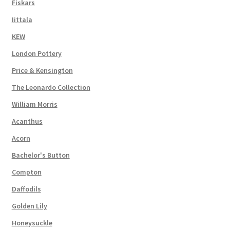
Fiskars
Iittala
KEW
London Pottery
Price & Kensington
The Leonardo Collection
William Morris
Acanthus
Acorn
Bachelor's Button
Compton
Daffodils
Golden Lily
Honeysuckle