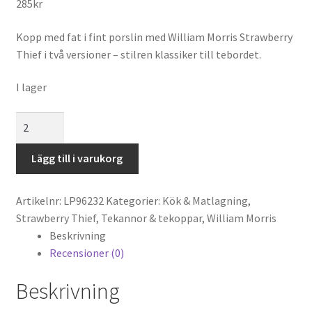
285
kr
Kopp med fat i fint porslin med William Morris Strawberry
Thief i två versioner – stilren klassiker till tebordet.
I lager
W
Morris
Strawberry
Lägg till i varukorg
Thief
Kopp
Artikelnr:
LP96232
Kategorier:
Kök & Matlagning
,
&
Strawberry Thief
,
Tekannor & tekoppar
,
William Morris
fat
Beskrivning
2-
Recensioner (0)
mix
mängd
Beskrivning