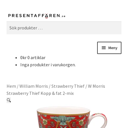
Sök
Sök
efter:
Meny
0
kr
0 artiklar
Fritid & Hobby
Inga produkter i varukorgen.
Hem & Inredning
Hem
/
William Morris
/
Strawberry Thief
/
W Morris
Kök & Matlagning
Strawberry Thief Kopp & fat 2-mix
🔍
William Morris
Serier