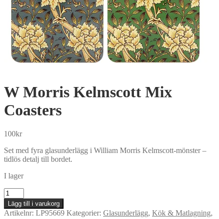
W Morris Kelmscott Mix
Coasters
100
kr
Set med fyra glasunderlägg i William Morris Kelmscott-mönster –
tidlös detalj till bordet.
I lager
W
Morris
Lägg till i varukorg
Kelmscott
Artikelnr:
LP95669
Kategorier:
Glasunderlägg
,
Kök & Matlagning
,
Mix