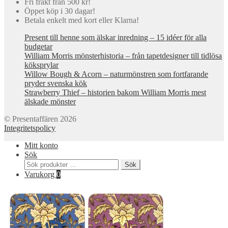
Fri frakt från 500 kr!
Öppet köp i 30 dagar!
Betala enkelt med kort eller Klarna!
Present till henne som älskar inredning – 15 idéer för alla
budgetar
William Morris mönsterhistoria – från tapetdesigner till tidlösa
köksprylar
Willow Bough & Acorn – naturmönstren som fortfarande
pryder svenska kök
Strawberry Thief – historien bakom William Morris mest
älskade mönster
© Presentaffären 2026
Integritetspolicy
Mitt konto
Sök
Sök
Sök
efter:
Varukorg
0