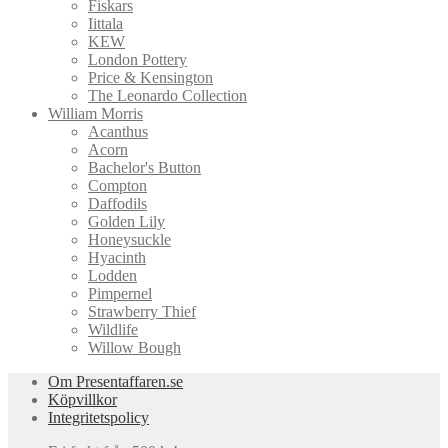
Fiskars
Iittala
KEW
London Pottery
Price & Kensington
The Leonardo Collection
William Morris
Acanthus
Acorn
Bachelor's Button
Compton
Daffodils
Golden Lily
Honeysuckle
Hyacinth
Lodden
Pimpernel
Strawberry Thief
Wildlife
Willow Bough
Om Presentaffaren.se
Köpvillkor
Integritetspolicy