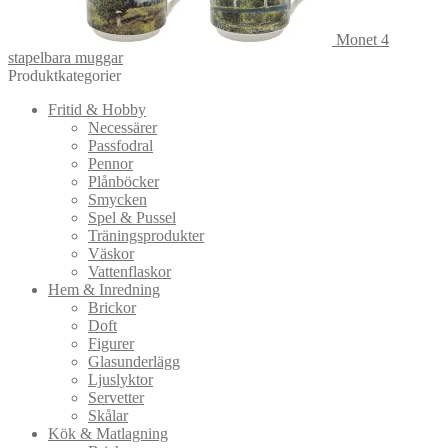
Monet 4
stapelbara muggar
Produktkategorier
Fritid & Hobby
Necessärer
Passfodral
Pennor
Plånböcker
Smycken
Spel & Pussel
Träningsprodukter
Väskor
Vattenflaskor
Hem & Inredning
Brickor
Doft
Figurer
Glasunderlägg
Ljuslyktor
Servetter
Skålar
Kök & Matlagning