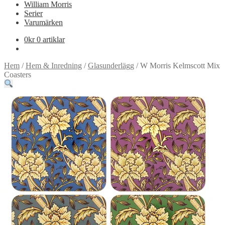
William Morris
Serier
Varumärken
0
kr
0 artiklar
Hem
/
Hem & Inredning
/
Glasunderlägg
/
W Morris Kelmscott Mix
Coasters