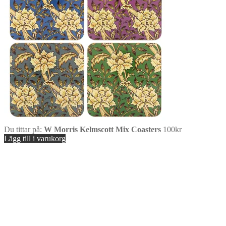
Du tittar på:
W Morris Kelmscott Mix Coasters
100
kr
Lägg till i varukorg