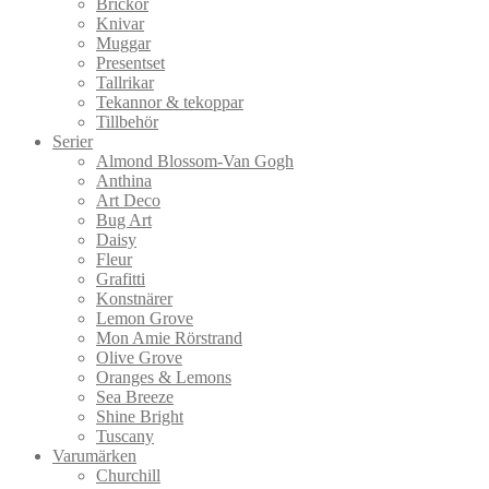
Brickor
Knivar
Muggar
Presentset
Tallrikar
Tekannor & tekoppar
Tillbehör
Serier
Almond Blossom-Van Gogh
Anthina
Art Deco
Bug Art
Daisy
Fleur
Grafitti
Konstnärer
Lemon Grove
Mon Amie Rörstrand
Olive Grove
Oranges & Lemons
Sea Breeze
Shine Bright
Tuscany
Varumärken
Churchill