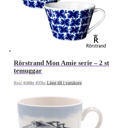
Rörstrand Mon Amie serie – 2 st
temuggar
Det
Det
Rea!
630
kr
499
kr
Lägg till i varukorg
ursprungliga
nuvarande
priset
priset
var:
är:
630kr.
499kr.