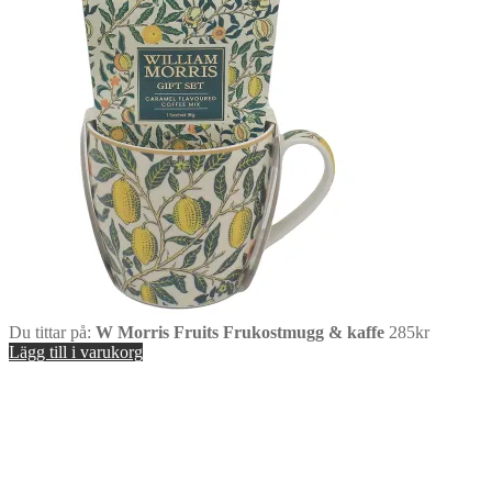
Du tittar på:
W Morris Fruits Frukostmugg & kaffe
285
kr
Lägg till i varukorg