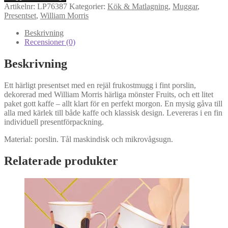
Fruits
Artikelnr:
LP76387
Kategorier:
Kök & Matlagning
,
Muggar
,
Frukostmugg
Presentset
,
William Morris
&
kaffe
Beskrivning
mängd
Recensioner (0)
Beskrivning
Ett härligt presentset med en rejäl frukostmugg i fint porslin,
dekorerad med William Morris härliga mönster Fruits, och ett litet
paket gott kaffe – allt klart för en perfekt morgon. En mysig gåva till
alla med kärlek till både kaffe och klassisk design. Levereras i en fin
individuell presentförpackning.
Material: porslin. Tål maskindisk och mikrovågsugn.
Relaterade produkter