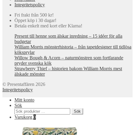
Integritetspolicy
Fri frakt från 500 kr!
Öppet köp i 30 dagar!
Betala enkelt med kort eller Klarna!
Present till henne som älskar inredning – 15 idéer för alla
budgetar
William Morris mönsterhistoria – från tapetdesigner till tidlösa
köksprylar
Willow Bough & Acorn – naturmönstren som fortfarande
pryder svenska kök
Strawberry Thief – historien bakom William Morris mest
älskade mönster
© Presentaffären 2026
Integritetspolicy
Mitt konto
Sök
Sök
Sök
efter:
Varukorg
0