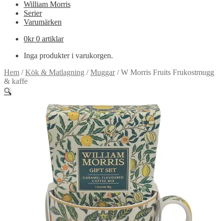
William Morris
Serier
Varumärken
0
kr
0 artiklar
Inga produkter i varukorgen.
Hem
/
Kök & Matlagning
/
Muggar
/
W Morris Fruits Frukostmugg
& kaffe
🔍