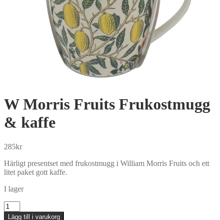
W Morris Fruits Frukostmugg
& kaffe
285
kr
Härligt presentset med frukostmugg i William Morris Fruits och ett
litet paket gott kaffe.
I lager
W
Morris
Lägg till i varukorg