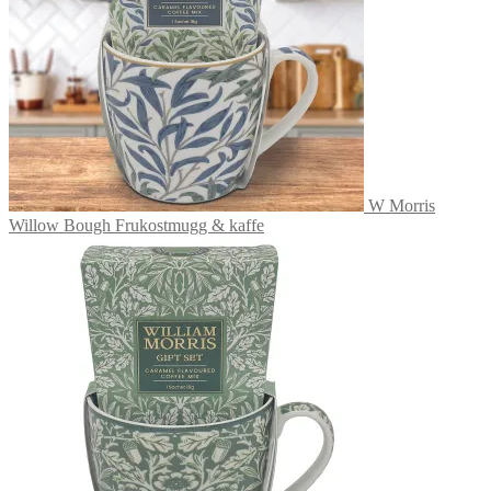
W Morris
Willow Bough Frukostmugg & kaffe