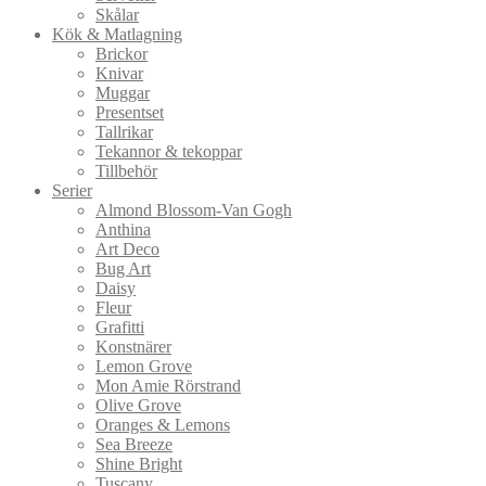
Skålar
Kök & Matlagning
Brickor
Knivar
Muggar
Presentset
Tallrikar
Tekannor & tekoppar
Tillbehör
Serier
Almond Blossom-Van Gogh
Anthina
Art Deco
Bug Art
Daisy
Fleur
Grafitti
Konstnärer
Lemon Grove
Mon Amie Rörstrand
Olive Grove
Oranges & Lemons
Sea Breeze
Shine Bright
Tuscany