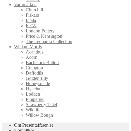
Varumärken
Churchill
Fiskars
Iittala
KEW
London Pottery
Price & Kensington
The Leonardo Collection
William Morris
Acanthus
Acorn
Bachelor's Button
Compton
Daffodils
Golden Lily
Honeysuckle
Hyacinth
Lodden
Pimpernel
Strawberry Thief
Wildlife
Willow Bough
Om Presentaffaren.se
Köpvillkor