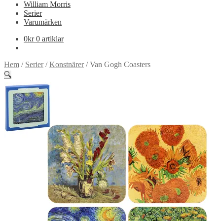
William Morris
Serier
Varumärken
0
kr
0 artiklar
Hem
/
Serier
/
Konstnärer
/
Van Gogh Coasters
🔍