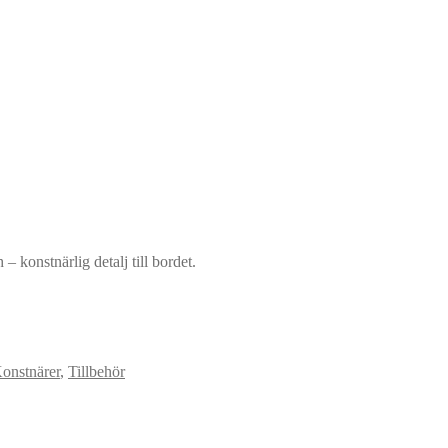
konstnärlig detalj till bordet.
onstnärer
,
Tillbehör