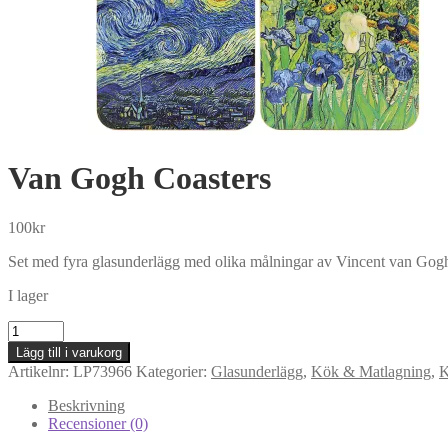
Van Gogh Coasters
100
kr
Set med fyra glasunderlägg med olika målningar av Vincent van Gogh – 
I lager
Van
Gogh
Lägg till i varukorg
Coasters
Artikelnr:
LP73966
Kategorier:
Glasunderlägg
,
Kök & Matlagning
,
K
mängd
Beskrivning
Recensioner (0)