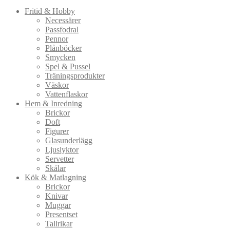
Fritid & Hobby
Necessärer
Passfodral
Pennor
Plånböcker
Smycken
Spel & Pussel
Träningsprodukter
Väskor
Vattenflaskor
Hem & Inredning
Brickor
Doft
Figurer
Glasunderlägg
Ljuslyktor
Servetter
Skålar
Kök & Matlagning
Brickor
Knivar
Muggar
Presentset
Tallrikar