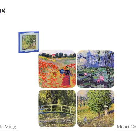
ng
tle Mugg
Monet Co