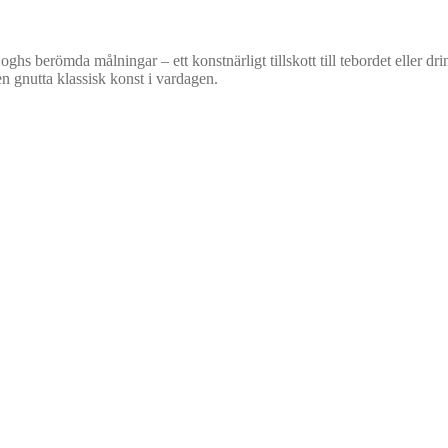
s berömda målningar – ett konstnärligt tillskott till tebordet eller d
 en gnutta klassisk konst i vardagen.