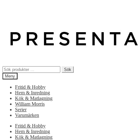
Sök
Sök
efter:
Meny
Fritid & Hobby
Hem & Inredning
Kök & Matlagning
William Morris
Serier
Varumärken
Fritid & Hobby
Hem & Inredning
Kök & Matlagning