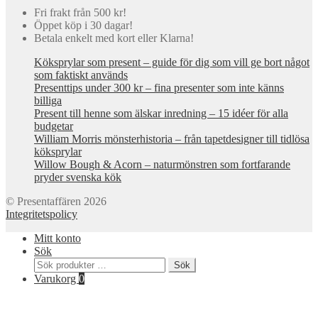
Fri frakt från 500 kr!
Öppet köp i 30 dagar!
Betala enkelt med kort eller Klarna!
Köksprylar som present – guide för dig som vill ge bort något
som faktiskt används
Presenttips under 300 kr – fina presenter som inte känns
billiga
Present till henne som älskar inredning – 15 idéer för alla
budgetar
William Morris mönsterhistoria – från tapetdesigner till tidlösa
köksprylar
Willow Bough & Acorn – naturmönstren som fortfarande
pryder svenska kök
© Presentaffären 2026
Integritetspolicy
Mitt konto
Sök
Sök
Sök
efter:
Varukorg
0