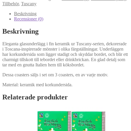
3-
Tillbehör
,
Tuscany
mix
mängd
Beskrivning
Recensioner (0)
Beskrivning
Eleganta glasunderlägg i fin keramik ur Tuscany-serien, dekorerade
i Toscana-inspirerade mönster i olika färgställningar. Underläggen
har korkundersida som ligger stadigt och skyddar bordet, och blir ett
charmigt tillskott till tebordet eller drinkbrickan. En glad detalj som
tar med en gnutta Italien hem till köksbordet.
Dessa coasters säljs i set om 3 coasters, en av varje motiv.
Material: keramik med korkundersida.
Relaterade produkter