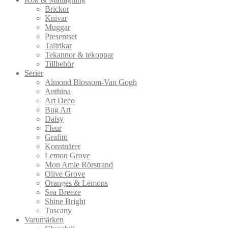
Brickor
Knivar
Muggar
Presentset
Tallrikar
Tekannor & tekoppar
Tillbehör
Serier
Almond Blossom-Van Gogh
Anthina
Art Deco
Bug Art
Daisy
Fleur
Grafitti
Konstnärer
Lemon Grove
Mon Amie Rörstrand
Olive Grove
Oranges & Lemons
Sea Breeze
Shine Bright
Tuscany
Varumärken