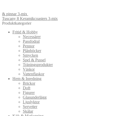
& pinnar 3-mix
Tuscany 8 Keramikcoasters 3-mix
Produktkategorier
Fritid & Hobby
Necessärer
Passfodral
Pennor
Plånböcker
Smycken
Spel & Pussel
Träningsprodukter
Väskor
Vattenflaskor
Hem & Inredning
Brickor
Doft
Figurer
Glasunderlägg
Ljuslyktor
Servetter
Skålar
Kök & Matlagning