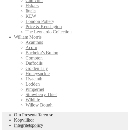
Churchill
Fiskars
Iittala
KEW
London Pottery
Price & Kensington
The Leonardo Collection
William Morris
Acanthus
Acorn
Bachelor's Button
Compton
Daffodils
Golden Lily
Honeysuckle
Hyacinth
Lodden
Pimpernel
Strawberry Thief
Wildlife
Willow Bough
Om Presentaffaren.se
Köpvillkor
Integritetspolicy