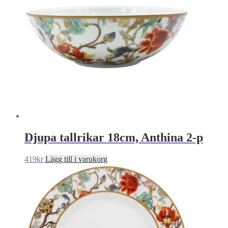
Djupa tallrikar 18cm, Anthina 2-p
419
kr
Lägg till i varukorg