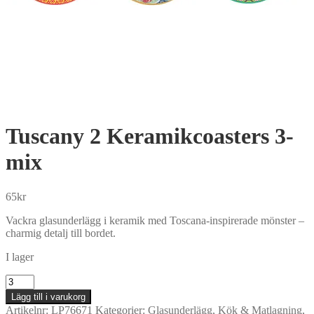
Tuscany 2 Keramikcoasters 3-
mix
65
kr
Vackra glasunderlägg i keramik med Toscana-inspirerade mönster –
charmig detalj till bordet.
I lager
Tuscany
2
Lägg till i varukorg
Keramikcoasters
Artikelnr:
LP76671
Kategorier:
Glasunderlägg
,
Kök & Matlagning
,