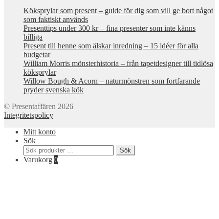
Köksprylar som present – guide för dig som vill ge bort något
som faktiskt används
Presenttips under 300 kr – fina presenter som inte känns
billiga
Present till henne som älskar inredning – 15 idéer för alla
budgetar
William Morris mönsterhistoria – från tapetdesigner till tidlösa
köksprylar
Willow Bough & Acorn – naturmönstren som fortfarande
pryder svenska kök
© Presentaffären 2026
Integritetspolicy
Mitt konto
Sök
Sök
Sök
efter:
Varukorg
0