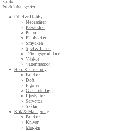
3-mix
Produktkategorier
Fritid & Hobby
Necessärer
Passfodral
Pennor
Plånböcker
Smycken
Spel & Pussel
Träningsprodukter
Väskor
Vattenflaskor
Hem & Inredning
Brickor
Doft
Figurer
Glasunderlägg
Ljuslyktor
Servetter
Skålar
Kök & Matlagning
Brickor
Knivar
Muggar