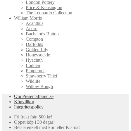
London Pottery
Price & Kensington
The Leonardo Collection
William Morris
Acanthus
Acorn
Bachelor's Button
Compton
Daffodils
Golden Lily
Honeysuckle
Hyacinth
Lodden
Pimpernel
Strawberry Thief
Wildlife
Willow Bough
Om Presentaffaren.se
Köpvillkor
Integritetspolicy
Fri frakt från 500 kr!
Öppet köp i 30 dagar!
Betala enkelt med kort eller Klarna!