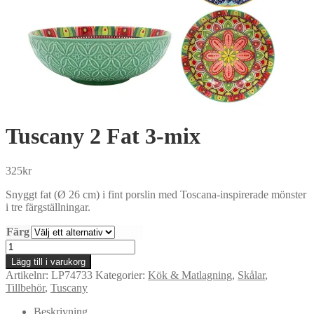
Tuscany 2 Fat 3-mix
325
kr
Snyggt fat (Ø 26 cm) i fint porslin med Toscana-inspirerade mönster
i tre färgställningar.
Färg
Tuscany
2
Lägg till i varukorg
Fat
Artikelnr:
LP74733
Kategorier:
Kök & Matlagning
,
Skålar
,
3-
Tillbehör
,
Tuscany
mix
mängd
Beskrivning