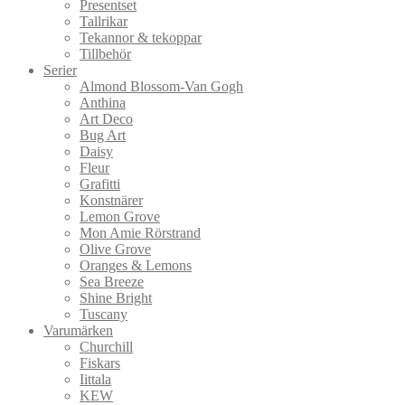
Presentset
Tallrikar
Tekannor & tekoppar
Tillbehör
Serier
Almond Blossom-Van Gogh
Anthina
Art Deco
Bug Art
Daisy
Fleur
Grafitti
Konstnärer
Lemon Grove
Mon Amie Rörstrand
Olive Grove
Oranges & Lemons
Sea Breeze
Shine Bright
Tuscany
Varumärken
Churchill
Fiskars
Iittala
KEW