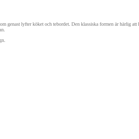
 genast lyfter köket och tebordet. Den klassiska formen är härlig att h
an.
gn.