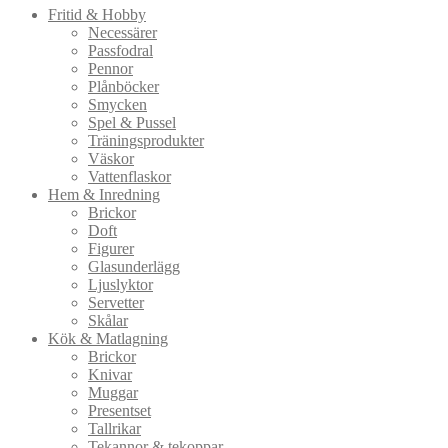
Fritid & Hobby
Necessärer
Passfodral
Pennor
Plånböcker
Smycken
Spel & Pussel
Träningsprodukter
Väskor
Vattenflaskor
Hem & Inredning
Brickor
Doft
Figurer
Glasunderlägg
Ljuslyktor
Servetter
Skålar
Kök & Matlagning
Brickor
Knivar
Muggar
Presentset
Tallrikar
Tekannor & tekoppar