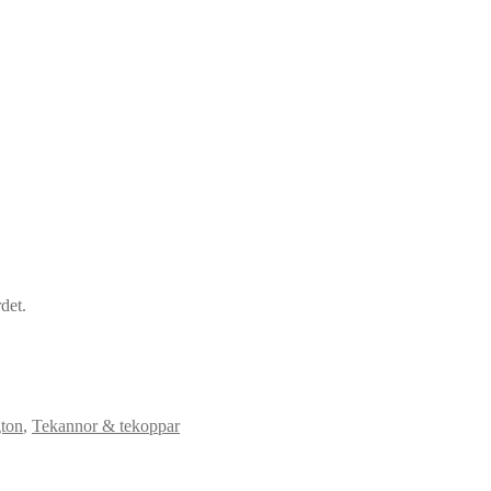
det.
gton
,
Tekannor & tekoppar