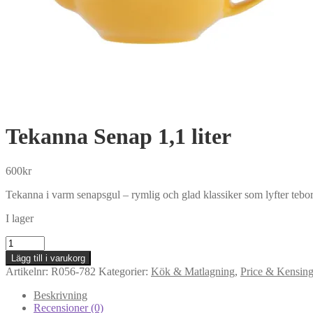
Tekanna Senap 1,1 liter
600
kr
Tekanna i varm senapsgul – rymlig och glad klassiker som lyfter tebor
I lager
Tekanna
Senap
Lägg till i varukorg
1,1
Artikelnr:
R056-782
Kategorier:
Kök & Matlagning
,
Price & Kensin
liter
mängd
Beskrivning
Recensioner (0)