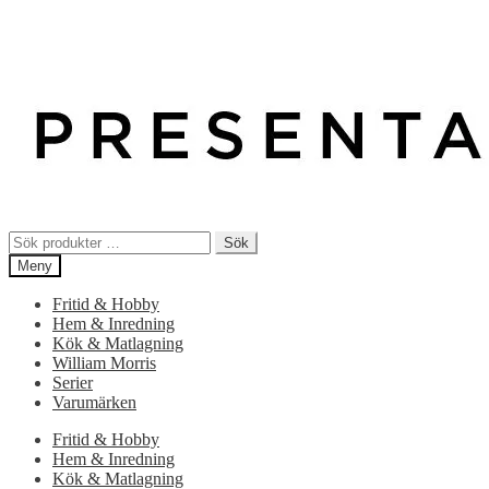
Sök
Sök
efter:
Meny
Fritid & Hobby
Hem & Inredning
Kök & Matlagning
William Morris
Serier
Varumärken
Fritid & Hobby
Hem & Inredning
Kök & Matlagning