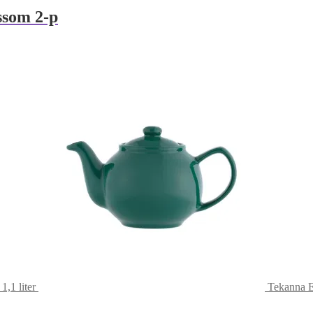
ssom 2-p
,1 liter
Tekanna E