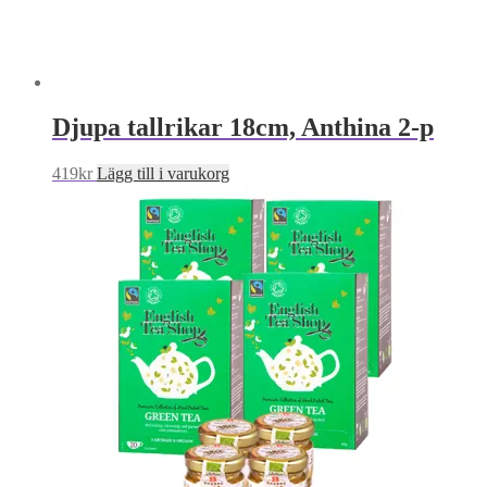
Djupa tallrikar 18cm, Anthina 2-p
419
kr
Lägg till i varukorg