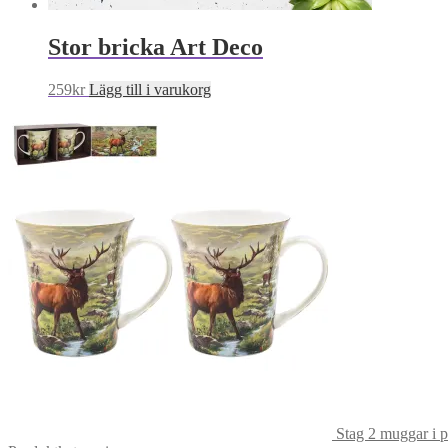
Stor bricka Art Deco
259
kr
Lägg till i varukorg
Stag 2 muggar i 