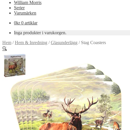
William Morris
Serier
Varumärken
0
kr
0 artiklar
Inga produkter i varukorgen.
Hem
/
Hem & Inredning
/
Glasunderlägg
/
Stag Coasters
🔍