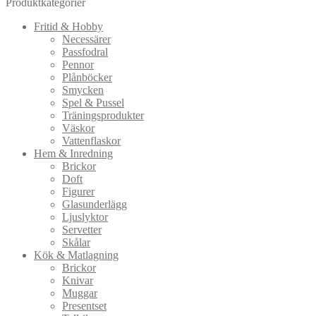
Produktkategorier
Fritid & Hobby
Necessärer
Passfodral
Pennor
Plånböcker
Smycken
Spel & Pussel
Träningsprodukter
Väskor
Vattenflaskor
Hem & Inredning
Brickor
Doft
Figurer
Glasunderlägg
Ljuslyktor
Servetter
Skålar
Kök & Matlagning
Brickor
Knivar
Muggar
Presentset