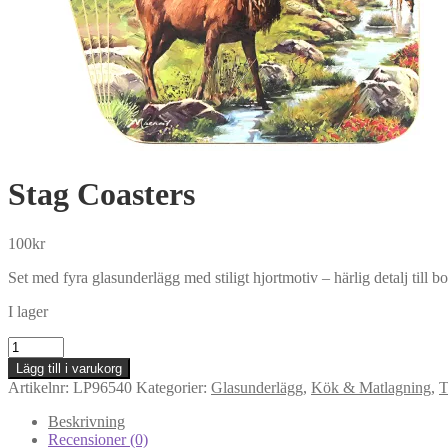
Stag Coasters
100
kr
Set med fyra glasunderlägg med stiligt hjortmotiv – härlig detalj till bo
I lager
Stag
Coasters
Lägg till i varukorg
mängd
Artikelnr:
LP96540
Kategorier:
Glasunderlägg
,
Kök & Matlagning
,
T
Beskrivning
Recensioner (0)