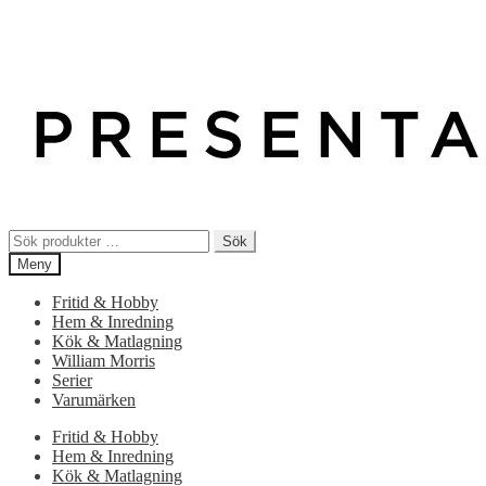
Sök
Sök
efter:
Meny
Fritid & Hobby
Hem & Inredning
Kök & Matlagning
William Morris
Serier
Varumärken
Fritid & Hobby
Hem & Inredning
Kök & Matlagning