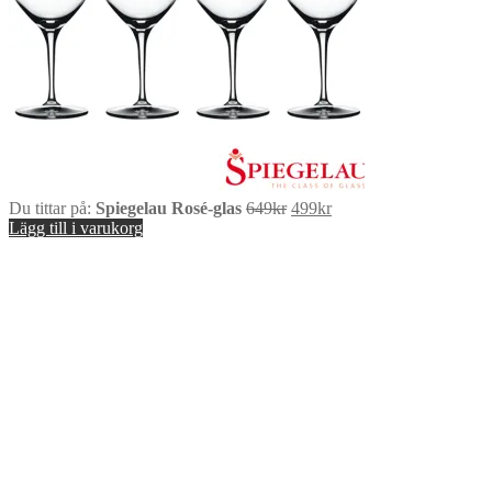
Det
Det
Du tittar på:
Spiegelau Rosé-glas
649
kr
499
kr
ursprungliga
nuvarande
Lägg till i varukorg
priset
priset
var:
är:
649kr.
499kr.