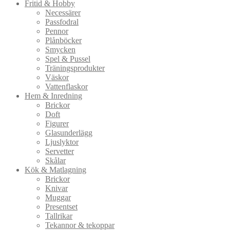
Fritid & Hobby
Necessärer
Passfodral
Pennor
Plånböcker
Smycken
Spel & Pussel
Träningsprodukter
Väskor
Vattenflaskor
Hem & Inredning
Brickor
Doft
Figurer
Glasunderlägg
Ljuslyktor
Servetter
Skålar
Kök & Matlagning
Brickor
Knivar
Muggar
Presentset
Tallrikar
Tekannor & tekoppar