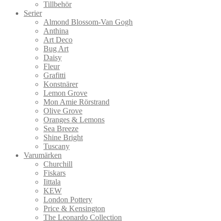
Tillbehör
Serier
Almond Blossom-Van Gogh
Anthina
Art Deco
Bug Art
Daisy
Fleur
Grafitti
Konstnärer
Lemon Grove
Mon Amie Rörstrand
Olive Grove
Oranges & Lemons
Sea Breeze
Shine Bright
Tuscany
Varumärken
Churchill
Fiskars
Iittala
KEW
London Pottery
Price & Kensington
The Leonardo Collection