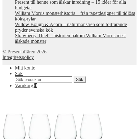
Present till henne som älskar inredning – 15 idéer för alla
budgetar
William Morris mönsterhistoria – från tapetdesigner till tidlösa
köksprylar
Willow Bough & Acorn – naturmönstren som fortfarande
pryder svenska kök
Strawberry Thief – historien bakom William Morris mest
älskade mönster
© Presentaffären 2026
Integritetspolicy
Mitt konto
Sök
Sök
Sök
efter:
Varukorg
0