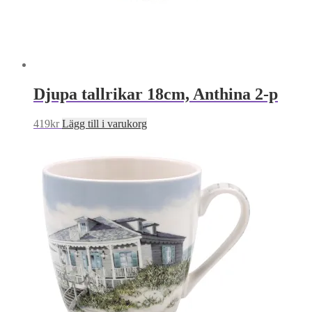
Djupa tallrikar 18cm, Anthina 2-p
419
kr
Lägg till i varukorg