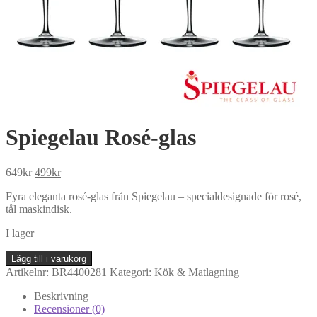
Spiegelau Rosé-glas
Det
Det
649
kr
499
kr
ursprungliga
nuvarande
Fyra eleganta rosé-glas från Spiegelau – specialdesignade för rosé,
priset
priset
tål maskindisk.
var:
är:
649kr.
499kr.
I lager
Spiegelau
Lägg till i varukorg
Rosé-
Artikelnr:
BR4400281
Kategori:
Kök & Matlagning
glas
mängd
Beskrivning
Recensioner (0)