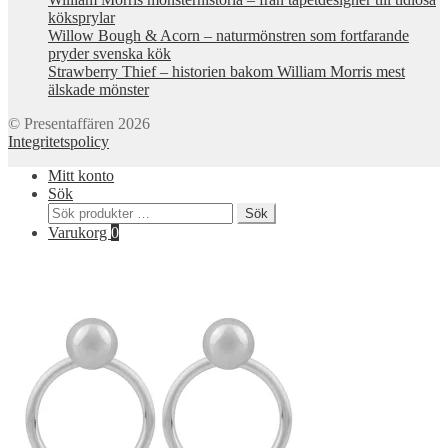
köksprylar
Willow Bough & Acorn – naturmönstren som fortfarande
pryder svenska kök
Strawberry Thief – historien bakom William Morris mest
älskade mönster
© Presentaffären 2026
Integritetspolicy
Mitt konto
Sök
Sök
Sök
efter:
Varukorg
0