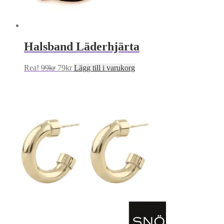
Halsband Läderhjärta
Det
Det
Rea!
99
kr
79
kr
Lägg till i varukorg
ursprungliga
nuvarande
priset
priset
var:
är:
99kr.
79kr.