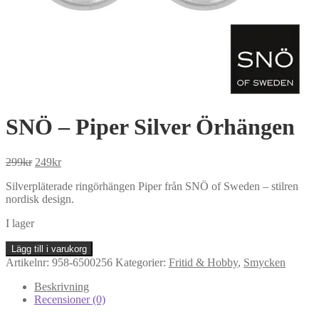
SNÖ – Piper Silver Örhängen
Det
Det
299
kr
249
kr
ursprungliga
nuvarande
Silverpläterade ringörhängen Piper från SNÖ of Sweden – stilren
priset
priset
nordisk design.
var:
är:
299kr.
249kr.
I lager
SNÖ
Lägg till i varukorg
-
Artikelnr:
958-6500256
Kategorier:
Fritid & Hobby
,
Smycken
Piper
Silver
Beskrivning
Örhängen
Recensioner (0)
mängd