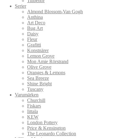
Tillbehör
Serier
Almond Blossom-Van Gogh
Anthina
Art Deco
Bug Art
Daisy
Fleur
Grafitti
Konstnärer
Lemon Grove
Mon Amie Rörstrand
Olive Grove
Oranges & Lemons
Sea Breeze
Shine Bright
Tuscany
Varumärken
Churchill
Fiskars
Iittala
KEW
London Pottery
Price & Kensington
The Leonardo Collection