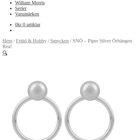
William Morris
Serier
Varumärken
0
kr
0 artiklar
Hem
/
Fritid & Hobby
/
Smycken
/
SNÖ – Piper Silver Örhängen
Rea!
🔍