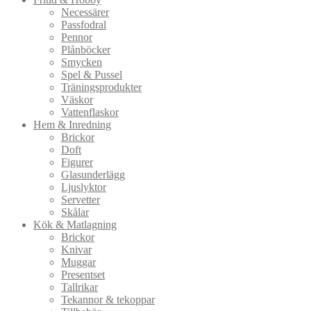
Necessärer
Passfodral
Pennor
Plånböcker
Smycken
Spel & Pussel
Träningsprodukter
Väskor
Vattenflaskor
Hem & Inredning
Brickor
Doft
Figurer
Glasunderlägg
Ljuslyktor
Servetter
Skålar
Kök & Matlagning
Brickor
Knivar
Muggar
Presentset
Tallrikar
Tekannor & tekoppar