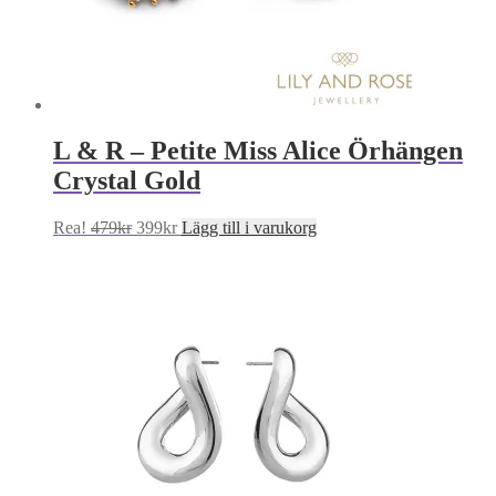
L & R – Petite Miss Alice Örhängen
Crystal Gold
Det
Det
Rea!
479
kr
399
kr
Lägg till i varukorg
ursprungliga
nuvarande
priset
priset
var:
är:
479kr.
399kr.