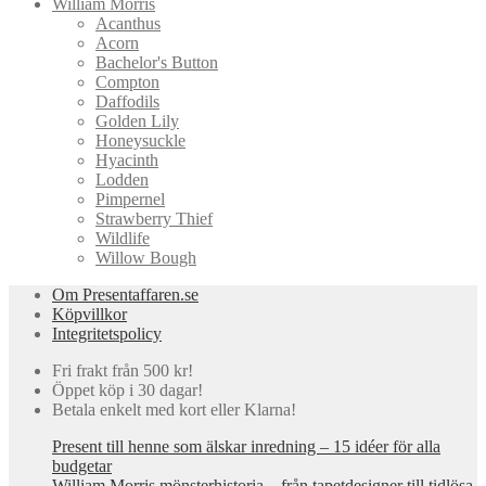
William Morris
Acanthus
Acorn
Bachelor's Button
Compton
Daffodils
Golden Lily
Honeysuckle
Hyacinth
Lodden
Pimpernel
Strawberry Thief
Wildlife
Willow Bough
Om Presentaffaren.se
Köpvillkor
Integritetspolicy
Fri frakt från 500 kr!
Öppet köp i 30 dagar!
Betala enkelt med kort eller Klarna!
Present till henne som älskar inredning – 15 idéer för alla
budgetar
William Morris mönsterhistoria – från tapetdesigner till tidlösa