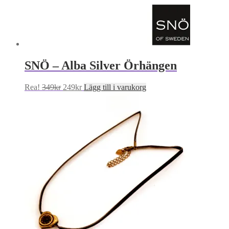
SNÖ – Alba Silver Örhängen
Det
Det
Rea!
349
kr
249
kr
Lägg till i varukorg
ursprungliga
nuvarande
priset
priset
var:
är:
349kr.
249kr.