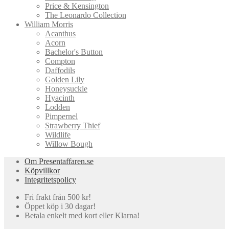
Price & Kensington
The Leonardo Collection
William Morris
Acanthus
Acorn
Bachelor's Button
Compton
Daffodils
Golden Lily
Honeysuckle
Hyacinth
Lodden
Pimpernel
Strawberry Thief
Wildlife
Willow Bough
Om Presentaffaren.se
Köpvillkor
Integritetspolicy
Fri frakt från 500 kr!
Öppet köp i 30 dagar!
Betala enkelt med kort eller Klarna!