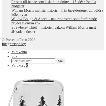
Present till henne som älskar inredning – 15 idéer för alla
budgetar
William Morris mönsterhistoria – från tapetdesigner till tidlösa
köksprylar
Willow Bough & Acorn – naturmönstren som fortfarande
pryder svenska kök
Strawberry Thief – historien bakom William Morris mest
älskade mönster
© Presentaffären 2026
Integritetspolicy
Mitt konto
Sök
Sök
Sök
efter:
Varukorg
0