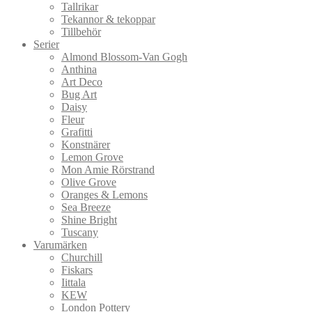
Tallrikar
Tekannor & tekoppar
Tillbehör
Serier
Almond Blossom-Van Gogh
Anthina
Art Deco
Bug Art
Daisy
Fleur
Grafitti
Konstnärer
Lemon Grove
Mon Amie Rörstrand
Olive Grove
Oranges & Lemons
Sea Breeze
Shine Bright
Tuscany
Varumärken
Churchill
Fiskars
Iittala
KEW
London Pottery