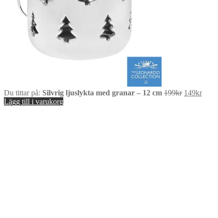
Det
Det
Du tittar på:
Silvrig ljuslykta med granar – 12 cm
199
kr
149
kr
ursprungli
nuva
Lägg till i varukorg
priset
priset
var:
är:
199kr.
149kr