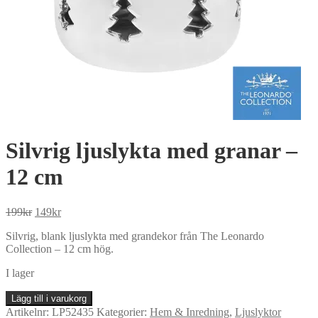
Silvrig ljuslykta med granar –
12 cm
Det
Det
199
kr
149
kr
ursprungliga
nuvarande
Silvrig, blank ljuslykta med grandekor från The Leonardo
priset
priset
Collection – 12 cm hög.
var:
är:
199kr.
149kr.
I lager
Silvrig
Lägg till i varukorg
ljuslykta
Artikelnr:
LP52435
Kategorier:
Hem & Inredning
,
Ljuslyktor