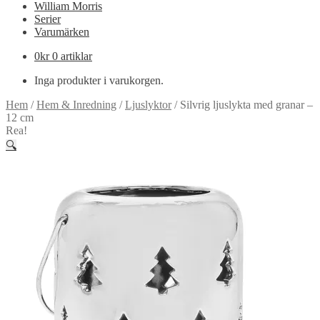
William Morris
Serier
Varumärken
0
kr
0 artiklar
Inga produkter i varukorgen.
Hem
/
Hem & Inredning
/
Ljuslyktor
/
Silvrig ljuslykta med granar –
12 cm
Rea!
🔍