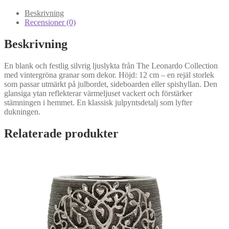
med
granar
Beskrivning
-
Recensioner (0)
12
cm
Beskrivning
mängd
En blank och festlig silvrig ljuslykta från The Leonardo Collection
med vintergröna granar som dekor. Höjd: 12 cm – en rejäl storlek
som passar utmärkt på julbordet, sideboarden eller spishyllan. Den
glansiga ytan reflekterar värmeljuset vackert och förstärker
stämningen i hemmet. En klassisk julpyntsdetalj som lyfter
dukningen.
Relaterade produkter