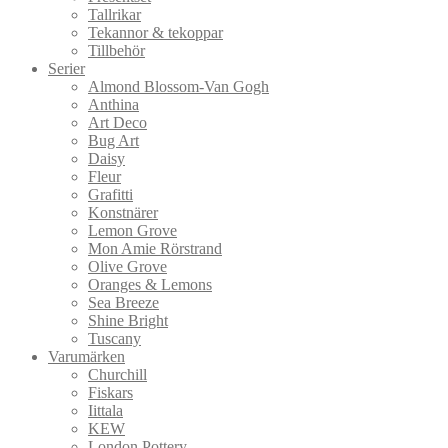
Tallrikar
Tekannor & tekoppar
Tillbehör
Serier
Almond Blossom-Van Gogh
Anthina
Art Deco
Bug Art
Daisy
Fleur
Grafitti
Konstnärer
Lemon Grove
Mon Amie Rörstrand
Olive Grove
Oranges & Lemons
Sea Breeze
Shine Bright
Tuscany
Varumärken
Churchill
Fiskars
Iittala
KEW
London Pottery