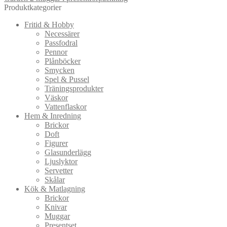
Produktkategorier
Fritid & Hobby
Necessärer
Passfodral
Pennor
Plånböcker
Smycken
Spel & Pussel
Träningsprodukter
Väskor
Vattenflaskor
Hem & Inredning
Brickor
Doft
Figurer
Glasunderlägg
Ljuslyktor
Servetter
Skålar
Kök & Matlagning
Brickor
Knivar
Muggar
Presentset