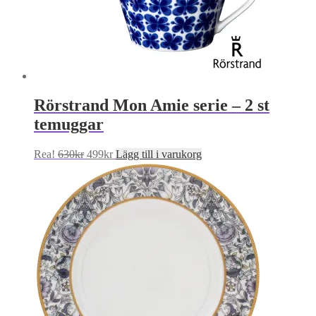
Rörstrand Mon Amie serie – 2 st
temuggar
Det
Det
Rea!
630
kr
499
kr
Lägg till i varukorg
ursprungliga
nuvarande
priset
priset
var:
är:
630kr.
499kr.