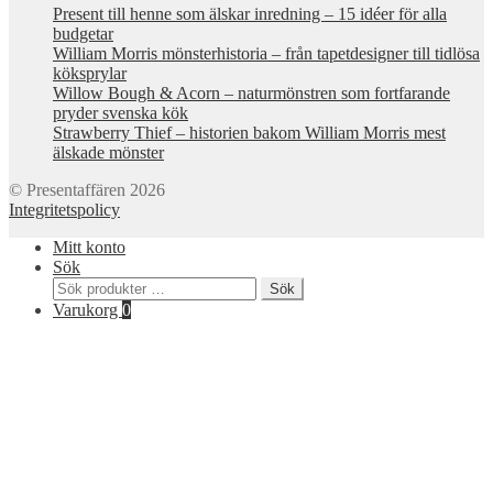
Present till henne som älskar inredning – 15 idéer för alla
budgetar
William Morris mönsterhistoria – från tapetdesigner till tidlösa
köksprylar
Willow Bough & Acorn – naturmönstren som fortfarande
pryder svenska kök
Strawberry Thief – historien bakom William Morris mest
älskade mönster
© Presentaffären 2026
Integritetspolicy
Mitt konto
Sök
Sök
Sök
efter:
Varukorg
0