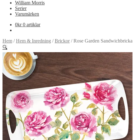
William Morris
Serier
Varumärken
0
kr
0 artiklar
Hem
/
Hem & Inredning
/
Brickor
/
Rose Garden Sandwichbricka
🔍