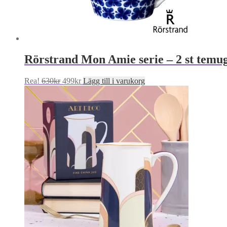
Rörstrand Mon Amie serie – 2 st temu
Det
Det
Rea!
630
kr
499
kr
Lägg till i varukorg
ursprungliga
nuvarande
priset
priset
var:
är:
630kr.
499kr.