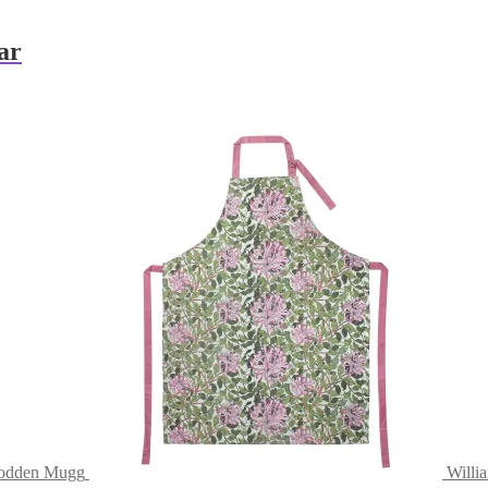
ar
Lodden Mugg
Willi