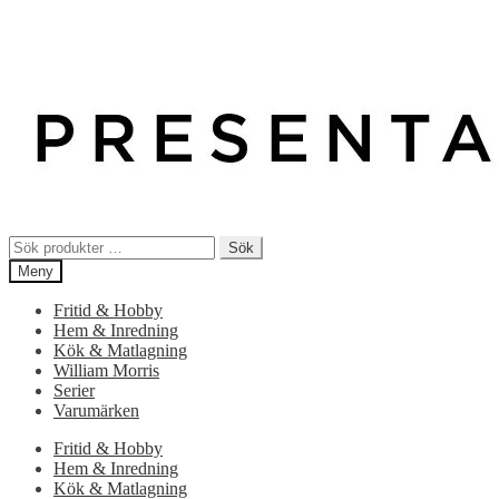
Sök
Sök
efter:
Meny
Fritid & Hobby
Hem & Inredning
Kök & Matlagning
William Morris
Serier
Varumärken
Fritid & Hobby
Hem & Inredning
Kök & Matlagning