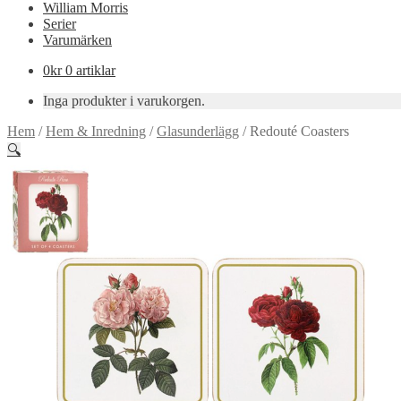
William Morris
Serier
Varumärken
0
kr
0 artiklar
Inga produkter i varukorgen.
Hem
/
Hem & Inredning
/
Glasunderlägg
/
Redouté Coasters
🔍