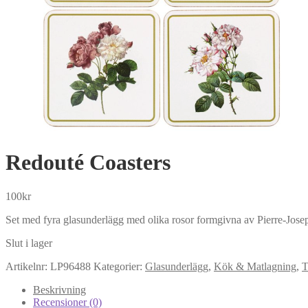
Redouté Coasters
100
kr
Set med fyra glasunderlägg med olika rosor formgivna av Pierre-Joseph
Slut i lager
Artikelnr:
LP96488
Kategorier:
Glasunderlägg
,
Kök & Matlagning
,
T
Beskrivning
Recensioner (0)