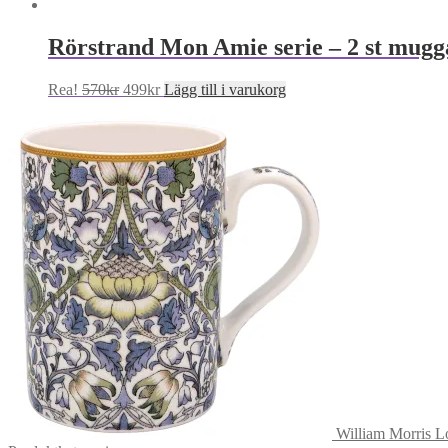
Rörstrand Mon Amie serie – 2 st mugg
Det
Det
Rea!
570
kr
499
kr
Lägg till i varukorg
ursprungliga
nuvarande
priset
priset
var:
är:
570kr.
499kr.
William Morris 