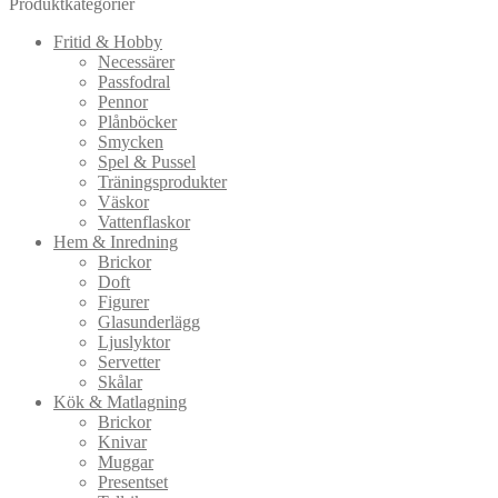
Produktkategorier
Fritid & Hobby
Necessärer
Passfodral
Pennor
Plånböcker
Smycken
Spel & Pussel
Träningsprodukter
Väskor
Vattenflaskor
Hem & Inredning
Brickor
Doft
Figurer
Glasunderlägg
Ljuslyktor
Servetter
Skålar
Kök & Matlagning
Brickor
Knivar
Muggar
Presentset