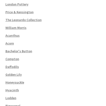
London Pottery
Price & Kensington
The Leonardo Collection
William Morris
Acanthus
Acorn
Bachelor's Button
Compton
Daffodils
Golden Lily
Honeysuckle
Hyacinth
Lodden
Pimpernel