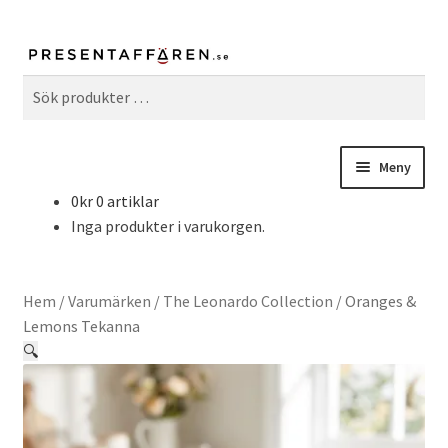
Sök
Sök
efter:
Meny
0
kr
0 artiklar
Fritid & Hobby
Inga produkter i varukorgen.
Hem & Inredning
Hem
/
Varumärken
/
The Leonardo Collection
/
Oranges &
Kök & Matlagning
Lemons Tekanna
🔍
William Morris
Serier