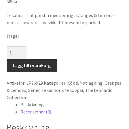
585
kr
Tekanna i fint porslin med somrigt Oranges & Lemons-
motiv – levereras individuellt presentförpackad.
I lager
Oranges
&
Lemons
Lägg till i varukorg
Tekanna
mängd
Artikelnr:
LP96929
Kategorier:
Kök & Matlagning
,
Oranges
& Lemons
,
Serier
,
Tekannor & tekoppar
,
The Leonardo
Collection
Beskrivning
Recensioner (0)
Beskrivning