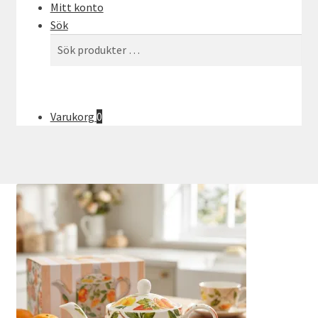
Mitt konto
Sök
Sök
Sök
efter:
Varukorg
0