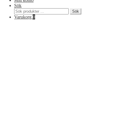
Mitt konto
Sök
Sök
Sök
efter:
Varukorg
0