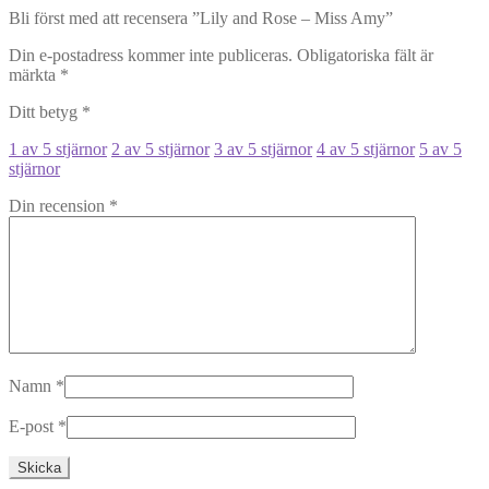
Bli först med att recensera ”Lily and Rose – Miss Amy”
Din e-postadress kommer inte publiceras.
Obligatoriska fält är
märkta
*
Ditt betyg
*
1 av 5 stjärnor
2 av 5 stjärnor
3 av 5 stjärnor
4 av 5 stjärnor
5 av 5
stjärnor
Din recension
*
Namn
*
E-post
*