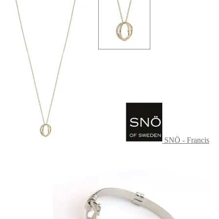
99kr.
79kr.
SNÖ - Francis