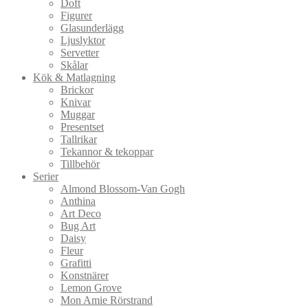
Doft
Figurer
Glasunderlägg
Ljuslyktor
Servetter
Skålar
Kök & Matlagning
Brickor
Knivar
Muggar
Presentset
Tallrikar
Tekannor & tekoppar
Tillbehör
Serier
Almond Blossom-Van Gogh
Anthina
Art Deco
Bug Art
Daisy
Fleur
Grafitti
Konstnärer
Lemon Grove
Mon Amie Rörstrand