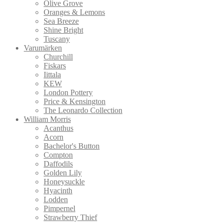
Olive Grove
Oranges & Lemons
Sea Breeze
Shine Bright
Tuscany
Varumärken
Churchill
Fiskars
Iittala
KEW
London Pottery
Price & Kensington
The Leonardo Collection
William Morris
Acanthus
Acorn
Bachelor's Button
Compton
Daffodils
Golden Lily
Honeysuckle
Hyacinth
Lodden
Pimpernel
Strawberry Thief