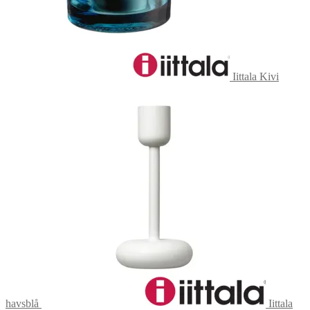
Iittala Kivi
havsblå
Iittala