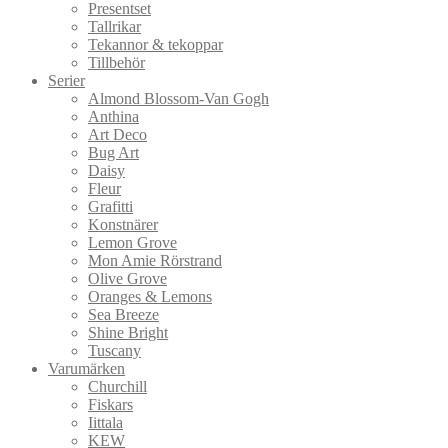
Presentset
Tallrikar
Tekannor & tekoppar
Tillbehör
Serier
Almond Blossom-Van Gogh
Anthina
Art Deco
Bug Art
Daisy
Fleur
Grafitti
Konstnärer
Lemon Grove
Mon Amie Rörstrand
Olive Grove
Oranges & Lemons
Sea Breeze
Shine Bright
Tuscany
Varumärken
Churchill
Fiskars
Iittala
KEW