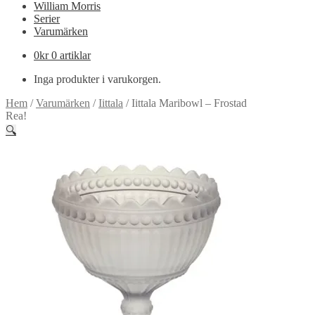
William Morris
Serier
Varumärken
0
kr
0 artiklar
Inga produkter i varukorgen.
Hem
/
Varumärken
/
Iittala
/
Iittala Maribowl – Frostad
Rea!
🔍