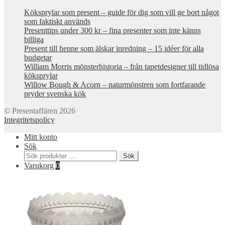
Köksprylar som present – guide för dig som vill ge bort något
som faktiskt används
Presenttips under 300 kr – fina presenter som inte känns
billiga
Present till henne som älskar inredning – 15 idéer för alla
budgetar
William Morris mönsterhistoria – från tapetdesigner till tidlösa
köksprylar
Willow Bough & Acorn – naturmönstren som fortfarande
pryder svenska kök
© Presentaffären 2026
Integritetspolicy
Mitt konto
Sök
Sök
Sök
efter:
Varukorg
0