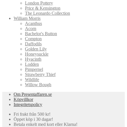
London Pottery
Price & Kensington
The Leonardo Collection
William Morris
Acanthus
Acorn
Bachelor's Button
Compton
Daffodils
Golden Lily
Honeysuckle
Hyacinth
Lodden
Pimpernel
Strawberry Thief
Wildlife
Willow Bough
Om Presentaffaren.se
Köpvillkor
Integritetspolicy
Fri frakt från 500 kr!
Öppet köp i 30 dagar!
Betala enkelt med kort eller Klarna!