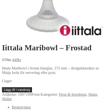
Iittala Maribowl – Frostad
Det
Det
579
kr
449
kr
ursprungliga
nuvarande
Iittala Maribowl i frostat klarglas, 155 mm – designklassiker av
priset
priset
Maija Isola för servering eller pynt.
var:
är:
579kr.
449kr.
I lager
Iittala
Lägg till i varukorg
Maribowl
Artikelnr:
1007109Frost
Kategorier:
Hem & Inredning
,
Iittala
,
-
Skålar
Frostad
mängd
Beskrivning