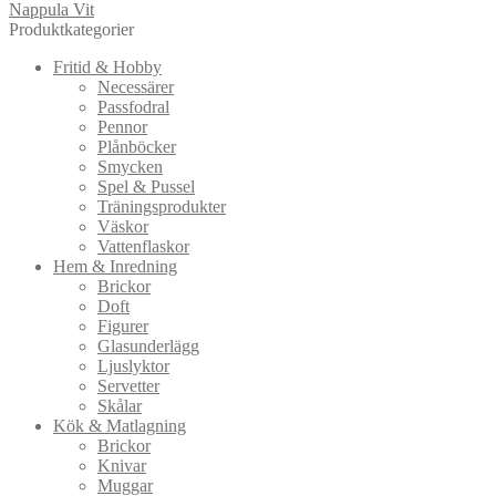
Nappula Vit
Produktkategorier
Fritid & Hobby
Necessärer
Passfodral
Pennor
Plånböcker
Smycken
Spel & Pussel
Träningsprodukter
Väskor
Vattenflaskor
Hem & Inredning
Brickor
Doft
Figurer
Glasunderlägg
Ljuslyktor
Servetter
Skålar
Kök & Matlagning
Brickor
Knivar
Muggar