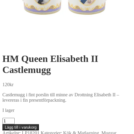
HM Queen Elisabeth II
Castlemugg
120
kr
Castlemugg i fint porslin till minne av Drottning Elisabeth II –
levereras i fin presentförpackning.
I lager
HM
Queen
Lägg till i varukorg
Elisabeth
Artikelnr:
LP18201
Kategorier:
Kök & Matlagning
,
Muggar