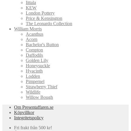
Iittala
KEW
London Pottery
Price & Kensington
The Leonardo Collection
William Morris
Acanthus
Acorn
Bachelor's Button
Compton
Daffodils
Golden Lily
Honeysuckle
Hyacinth
Lodden
Pimpernel
Strawberry Thief
Wildlife
Willow Bough
Om Presentaffaren.se
Köpvillkor
Integritetspolicy
Fri frakt från 500 kr!