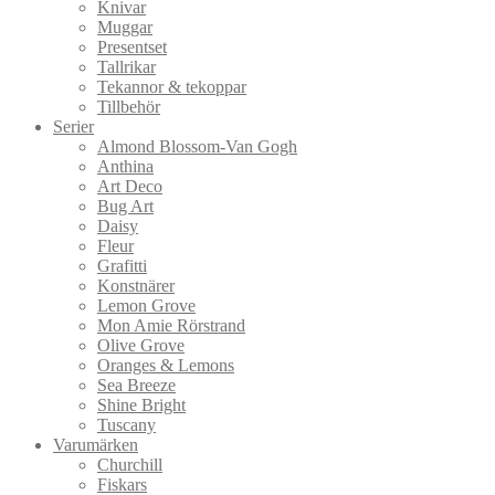
Knivar
Muggar
Presentset
Tallrikar
Tekannor & tekoppar
Tillbehör
Serier
Almond Blossom-Van Gogh
Anthina
Art Deco
Bug Art
Daisy
Fleur
Grafitti
Konstnärer
Lemon Grove
Mon Amie Rörstrand
Olive Grove
Oranges & Lemons
Sea Breeze
Shine Bright
Tuscany
Varumärken
Churchill
Fiskars