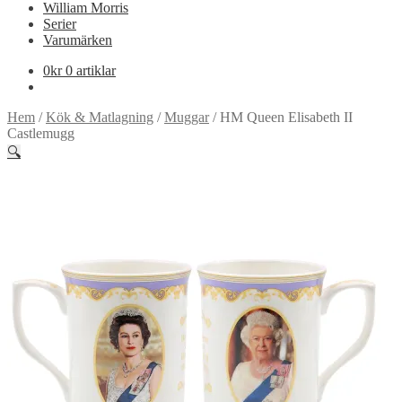
William Morris
Serier
Varumärken
0
kr
0 artiklar
Hem
/
Kök & Matlagning
/
Muggar
/
HM Queen Elisabeth II
Castlemugg
🔍