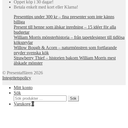
Öppet köp i 30 dagar!
Betala enkelt med kort eller Klarna!
Presenttips under 300 kr – fina presenter som inte känns
billiga
Present till henne som älskar inredning – 15 idéer för alla
budgetar
William Morris mönsterhistoria – från tapetdesigner till tidlösa
köksprylar
Willow Bough & Acorn – naturmönstren som fortfarande
pryder svenska kök
Strawberry Thief – historien bakom William Morris mest
älskade mönster
© Presentaffären 2026
Integritetspolicy
Mitt konto
Sök
Sök
Sök
efter:
Varukorg
0