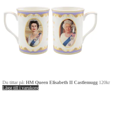
Du tittar på:
HM Queen Elisabeth II Castlemugg
120
kr
Lägg till i varukorg