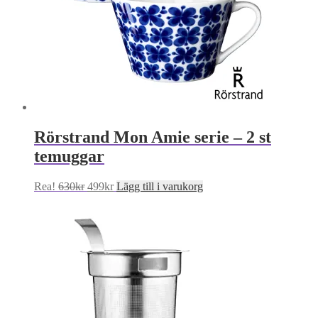
Rörstrand Mon Amie serie – 2 st
temuggar
Det
Det
Rea!
630
kr
499
kr
Lägg till i varukorg
ursprungliga
nuvarande
priset
priset
var:
är:
630kr.
499kr.