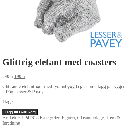
Glittrig elefant med coasters
Det
Det
249
kr
199
kr
ursprungliga
nuvarande
Glittrande elefantfigur med fyra inbyggda glasunderlägg på ryggen
priset
priset
– från Lesser & Pavey.
var:
är:
249kr.
199kr.
I lager
Glittrig
Lägg till i varukorg
elefant
Artikelnr:
LP47618
Kategorier:
Figurer
,
Glasunderlägg
,
Hem &
med
Inredning
coasters