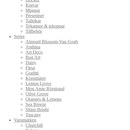
Knivar
Muggar
Presentset
Tallrikar
Tekannor & tekoppar
Tillbehör
Serier
Almond Blossom-Van Gogh
Anthina
Art Deco
Bug Art
Daisy
Fleur
Grafitti
Konstnärer
Lemon Grove
Mon Amie Rörstrand
Olive Grove
Oranges & Lemons
Sea Breeze
Shine Bright
Tuscany
Varumärken
Churchill