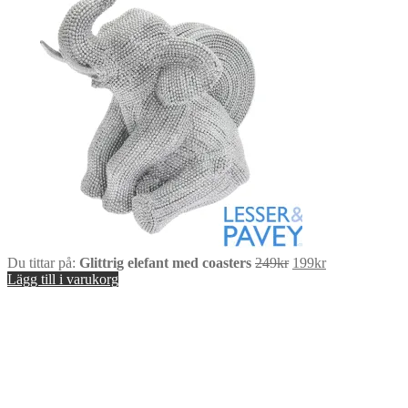
Det
Det
Du tittar på:
Glittrig elefant med coasters
249
kr
199
kr
ursprungliga
nuvarande
Lägg till i varukorg
priset
priset
var:
är:
249kr.
199kr.