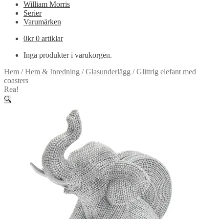
William Morris
Serier
Varumärken
0
kr
0 artiklar
Inga produkter i varukorgen.
Hem
/
Hem & Inredning
/
Glasunderlägg
/
Glittrig elefant med
coasters
Rea!
🔍