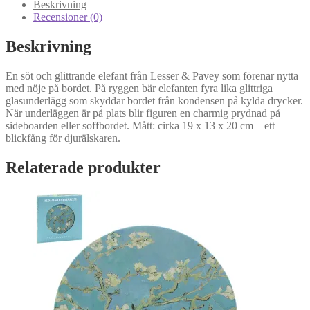
mängd
Beskrivning
Recensioner (0)
Beskrivning
En söt och glittrande elefant från Lesser & Pavey som förenar nytta
med nöje på bordet. På ryggen bär elefanten fyra lika glittriga
glasunderlägg som skyddar bordet från kondensen på kylda drycker.
När underläggen är på plats blir figuren en charmig prydnad på
sideboarden eller soffbordet. Mått: cirka 19 x 13 x 20 cm – ett
blickfång för djurälskaren.
Relaterade produkter