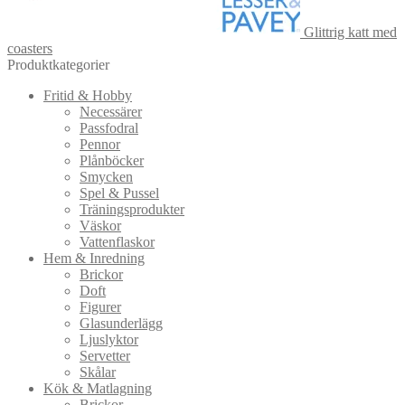
Glittrig katt med
coasters
Produktkategorier
Fritid & Hobby
Necessärer
Passfodral
Pennor
Plånböcker
Smycken
Spel & Pussel
Träningsprodukter
Väskor
Vattenflaskor
Hem & Inredning
Brickor
Doft
Figurer
Glasunderlägg
Ljuslyktor
Servetter
Skålar
Kök & Matlagning
Brickor