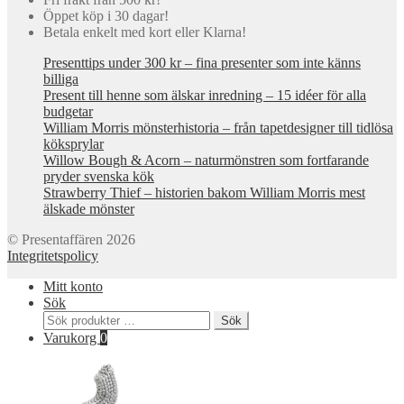
Öppet köp i 30 dagar!
Betala enkelt med kort eller Klarna!
Presenttips under 300 kr – fina presenter som inte känns
billiga
Present till henne som älskar inredning – 15 idéer för alla
budgetar
William Morris mönsterhistoria – från tapetdesigner till tidlösa
köksprylar
Willow Bough & Acorn – naturmönstren som fortfarande
pryder svenska kök
Strawberry Thief – historien bakom William Morris mest
älskade mönster
© Presentaffären 2026
Integritetspolicy
Mitt konto
Sök
Sök
Sök
efter:
Varukorg
0