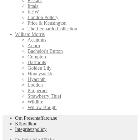
Fiskars
Iittala
KEW
London Pottery
Price & Kensington
The Leonardo Collection
William Morris
Acanthus
Acorn
Bachelor's Button
Compton
Daffodils
Golden Lily
Honeysuckle
Hyacinth
Lodden
Pimpernel
Strawberry Thief
Wildlife
Willow Bough
Om Presentaffaren.se
Köpvillkor
Integritetspolicy
Fri frakt från 500 kr!