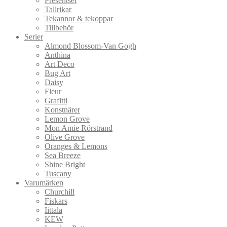
Presentset
Tallrikar
Tekannor & tekoppar
Tillbehör
Serier
Almond Blossom-Van Gogh
Anthina
Art Deco
Bug Art
Daisy
Fleur
Grafitti
Konstnärer
Lemon Grove
Mon Amie Rörstrand
Olive Grove
Oranges & Lemons
Sea Breeze
Shine Bright
Tuscany
Varumärken
Churchill
Fiskars
Iittala
KEW