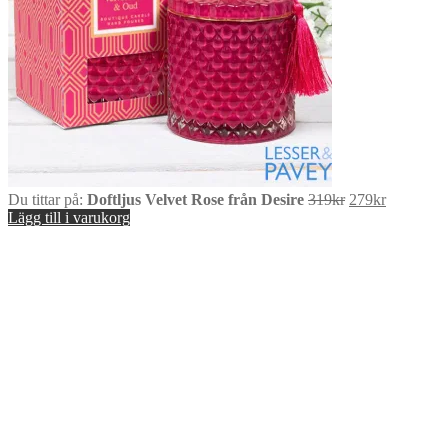
Det
Det
Du tittar på:
Doftljus Velvet Rose från Desire
319
kr
279
kr
ursprungliga
nuvarand
Lägg till i varukorg
priset
priset
var:
är:
319kr.
279kr.