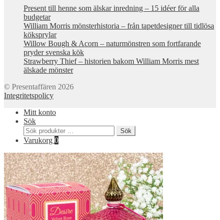
Present till henne som älskar inredning – 15 idéer för alla
budgetar
William Morris mönsterhistoria – från tapetdesigner till tidlösa
köksprylar
Willow Bough & Acorn – naturmönstren som fortfarande
pryder svenska kök
Strawberry Thief – historien bakom William Morris mest
älskade mönster
© Presentaffären 2026
Integritetspolicy
Mitt konto
Sök
Sök
Sök
efter:
Varukorg
0