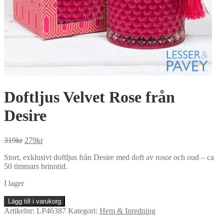
Doftljus Velvet Rose från
Desire
Det
Det
319
kr
279
kr
ursprungliga
nuvarande
Stort, exklusivt doftljus från Desire med doft av rosor och oud – ca
priset
priset
50 timmars brinntid.
var:
är:
319kr.
279kr.
I lager
Doftljus
Lägg till i varukorg
Velvet
Artikelnr:
LP46387
Kategori:
Hem & Inredning
Rose