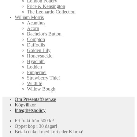
London Pottery
Price & Kensington
The Leonardo Collection
William Morris
Acanthus
Acorn
Bachelor's Button
Compton
Daffodils
Golden Lily
Honeysuckle
Hyacinth
Lodden
Pimpernel
Strawberry Thief
Wildlife
Willow Bough
Om Presentaffaren.se
Köpvillkor
Integritetspolicy
Fri frakt från 500 kr!
Öppet köp i 30 dagar!
Betala enkelt med kort eller Klarna!