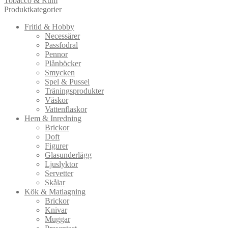
Tobacco & Rum
Produktkategorier
Fritid & Hobby
Necessärer
Passfodral
Pennor
Plånböcker
Smycken
Spel & Pussel
Träningsprodukter
Väskor
Vattenflaskor
Hem & Inredning
Brickor
Doft
Figurer
Glasunderlägg
Ljuslyktor
Servetter
Skålar
Kök & Matlagning
Brickor
Knivar
Muggar